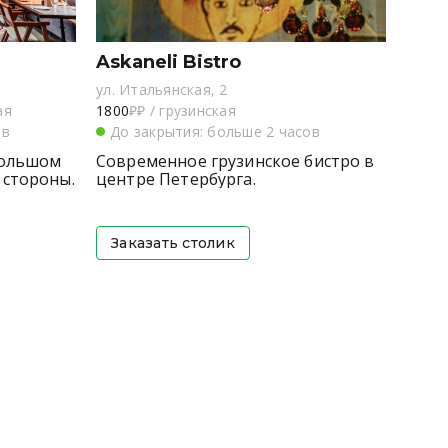
Askaneli Bistro
ул. Итальянская, 2
ая
1800
₽₽
/
грузинская
ов
До закрытия: больше 2 часов
Большом
Современное грузинское бистро в
 стороны.
центре Петербурга.
Заказать столик