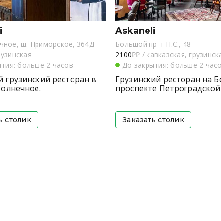
i
Askaneli
ечное, ш. Приморское, 364Д
Большой пр-т П.С., 48
рузинская
2100
₽₽
/
кавказская, грузинск
ытия: больше 2 часов
До закрытия: больше 2 час
 грузинский ресторан в
Грузинский ресторан на 
Солнечное.
проспекте Петроградской
ь столик
Заказать столик