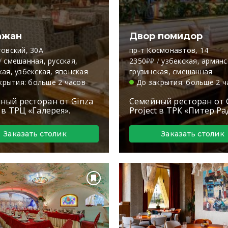
ажан
Двор помидор
говский, 30А
пр-т Космонавтов, 14
/
смешанная, русская,
2350
₽₽
/
узбекская, армянс
кая, узбекская, японская
грузинская, смешанная
крытия: больше 2 часов
До закрытия: больше 2 ч
ный ресторан от Ginza
Семейный ресторан от 
t в ТРЦ «Галерея».
Project в ТРК «Питер Ра
Заказать столик
Заказать столик