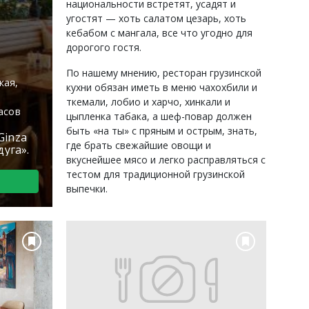
национальности встретят, усадят и
угостят — хоть салатом цезарь, хоть
кебабом с мангала, все что угодно для
дорогого гостя.
По нашему мнению, ресторан грузинской
кая,
кухни обязан иметь в меню чахохбили и
ткемали, лобио и харчо, хинкали и
асов
цыпленка табака, а шеф-повар должен
быть «на ты» с пряным и острым, знать,
Ginza
где брать свежайшие овощи и
дуга».
вкуснейшее мясо и легко расправляться с
тестом для традиционной грузинской
выпечки.