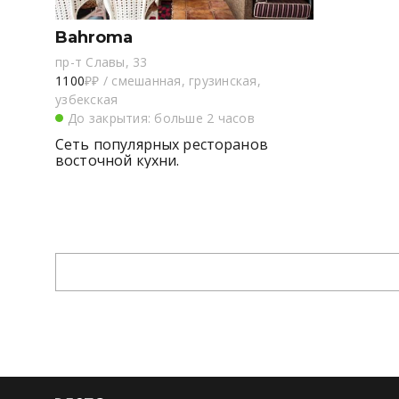
Bahroma
пр-т Славы, 33
1100
₽₽
/
смешанная, грузинская,
узбекская
До закрытия: больше 2 часов
Сеть популярных ресторанов
восточной кухни.