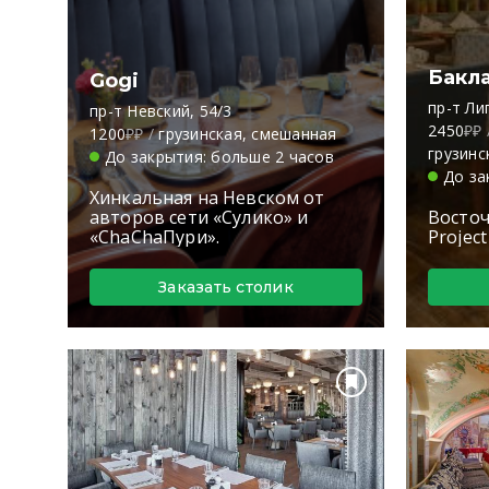
Бакл
Gogi
пр-т Ли
пр-т Невский, 54/3
2450
₽₽
1200
₽₽
/
грузинская, смешанная
грузинс
До закрытия: больше 2 часов
До за
Хинкальная на Невском от
авторов сети «Сулико» и
Восточ
«ChaChaПури».
Projec
Заказать столик