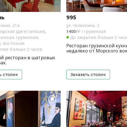
чь
995
онная, 21а
ул. Челюскина, 2
варская (дагестанская),
1400
₽₽
/
грузинская
анская, грузинская,
До закрытия: больше 2 час
, восточная
Ресторан грузинской кухн
ытия: больше 2 часов
недалеко от Морского вок
й ресторан в шатровых
ах.
ь столик
Заказать столик