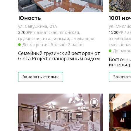
Юность
1001 но
ул. Савушкина, 21А
ул. Милли
3200
₽₽
/
азиатская, японская,
1500
₽₽
/
а
грузинская, итальянская, смешанная
азербайдж
До закрытия: больше 2 часов
смешанная
До закр
Семейный грузинский ресторан от
Ginza Project с панорамным видом.
Восточны
интерьер
Заказать столик
Заказат