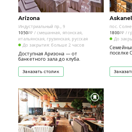
Arizona
Askanel
Индустриальный пр., 9
пос. Солн
1050
₽₽
/
смешанная, японская,
1800
₽₽
/
г
итальянская, грузинская, русская
До закр
До закрытия: больше 2 часов
Семейный
поселке 
Доступная Аризона — от
банкетного зала до клуба.
Заказать столик
Заказат