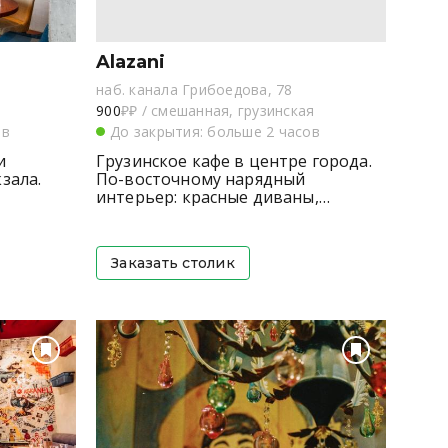
Alazani
наб. канала Грибоедова, 78
900
₽₽
/
смешанная, грузинская
ов
До закрытия: больше 2 часов
и
Грузинское кафе в центре города.
зала.
По-восточному нарядный
интерьер: красные диваны,
арочные окна, ...
Заказать столик