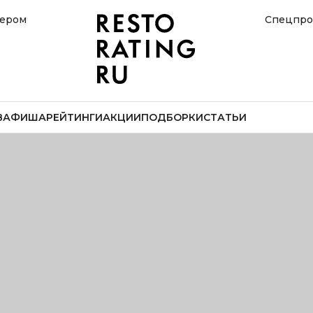
нером
Спецпро
В
АФИША
РЕЙТИНГИ
АКЦИИ
ПОДБОРКИ
СТАТЬИ