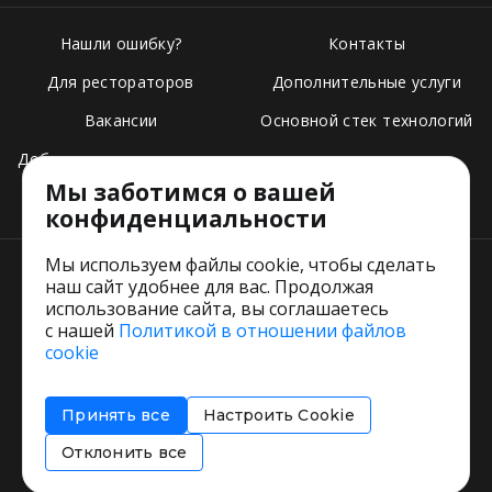
Нашли ошибку?
Контакты
Для рестораторов
Дополнительные услуги
Вакансии
Основной стек технологий
Добавить свое заведение
Мы заботимся о вашей
Тарифы
конфиденциальности
Мы используем файлы cookie, чтобы сделать
наш сайт удобнее для вас. Продолжая
использование сайта, вы соглашаетесь
с нашей
Политикой в отношении файлов
Пользовательское соглашение
cookie
Политика обработки персональных данных
Согласие на обработку персональных данных
Принять все
Настроить Cookie
Соглашение об информировании
Политика использования cookies
Отклонить все
Restorating.ru © 1999 - 2026