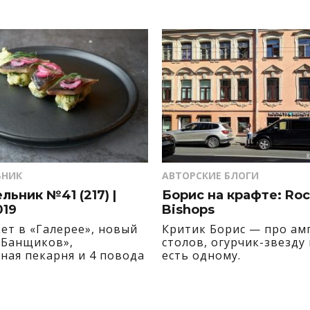
ЬНИК
АВТОРСКИЕ БЛОГИ
ьник №41 (217) |
Борис на крафте: Roc
019
Bishops
ет в «Галерее», новый
Критик Борис — про ам
«Банщиков»,
столов, огурчик-звезду 
ная пекарня и 4 повода
есть одному.