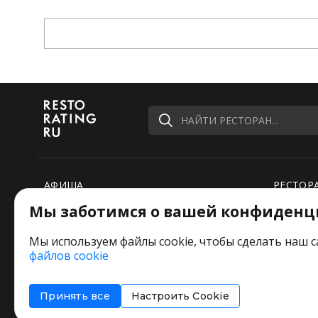
НАЙТИ РЕСТОРАН...
АФИША
РЕСТОР
Мы заботимся о вашей конфиденц
РЕЙТИНГИ
НОВОСТ
ПОДБОРКИ
СПЕЦПР
Мы используем файлы cookie, чтобы сделать наш с
файлов cookie
РЕДАКЦИЯ ШУТИТ
Оставьт
Принять все
Настроить Cookie