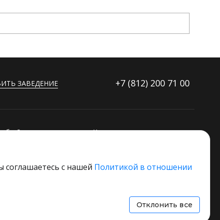
+7 (812)
200 71 00
ИТЬ ЗАВЕДЕНИЕ
ибку?
Контакты
ораторов
Дополнительные услуги
Основной стек технологий
вы соглашаетесь с нашей
Политикой в отношении
 свое заведение
Отклонить все