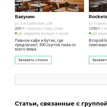
Бакунин
Rockets
ул. 2-я Советская, 25А
ул. Горохо
250
₽₽
/
закуски к пиву, снэки
1350
₽₽
/
а
До закрытия: больше 2 часов
До закр
Пивное кафе и бутик, где
Второй б
предлагают 300 сортов пива со
пивоварн
всего мира.
Заказать столик
Заказат
Статьи, связанные с группо