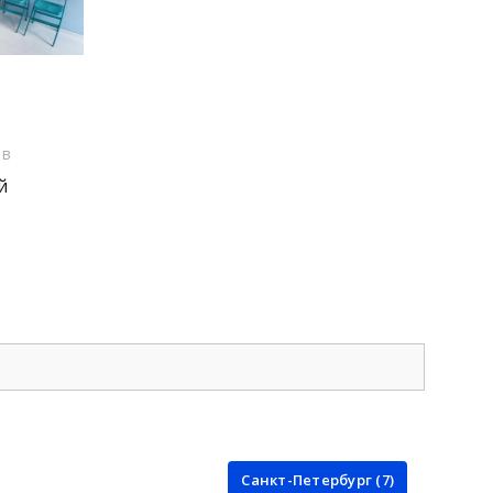
ов
й
Санкт-Петербург (7)