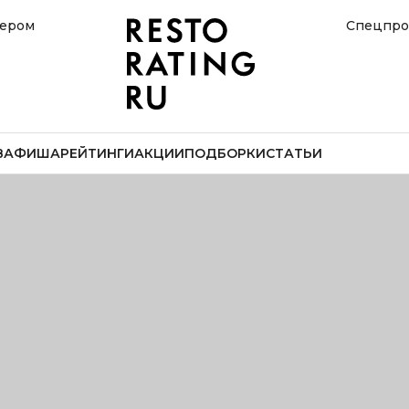
нером
Спецпро
В
АФИША
РЕЙТИНГИ
АКЦИИ
ПОДБОРКИ
СТАТЬИ