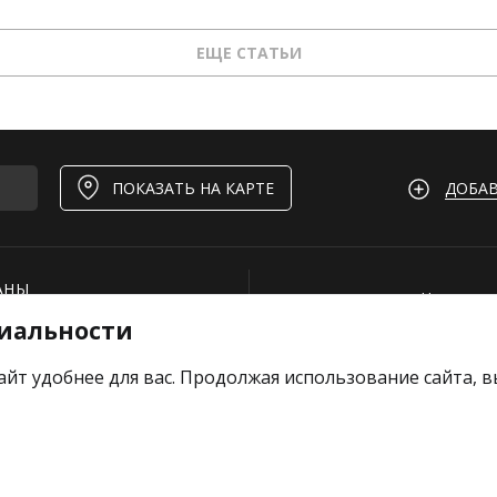
ЕЩЕ СТАТЬИ
ДОБАВ
ПОКАЗАТЬ НА КАРТЕ
АНЫ
Нашли ош
иальности
И
Для рест
ОЕКТЫ
Вакансии
айт удобнее для вас. Продолжая использование сайта, 
е отзыв
Добавить
Тарифы