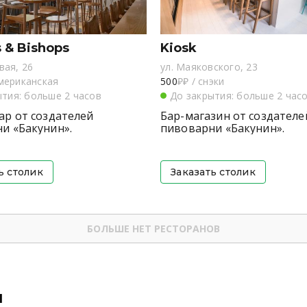
 & Bishops
Kiosk
вая, 26
ул. Маяковского, 23
мериканская
500
₽₽
/
снэки
ытия: больше 2 часов
До закрытия: больше 2 час
ар от создателей
Бар-магазин от создателе
и «Бакунин».
пивоварни «Бакунин».
ь столик
Заказать столик
БОЛЬШЕ НЕТ РЕСТОРАНОВ
й