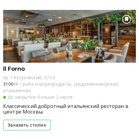
Il Forno
пр-т Кутузовский, 2/1с6
3100
₽₽
/
рыба и морепродукты, средиземноморская,
итальянская
До закрытия: больше 2 часов
Классический добротный итальянский ресторан в
центре Москвы.
Заказать столик