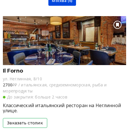
Москва (6)
Il Forno
ул. Неглинная, 8/10
2700
₽₽
/
итальянская, средиземноморская, рыба и
морепродукты
До закрытия: больше 2 часов
Классический итальянский ресторан на Неглинной
улице.
Заказать столик