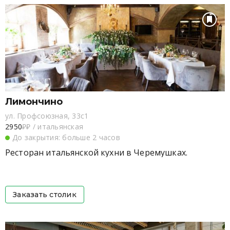
Лимончино
ул. Профсоюзная, 33с1
2950
₽₽
/
итальянская
До закрытия: больше 2 часов
Ресторан итальянской кухни в Черемушках.
Заказать столик