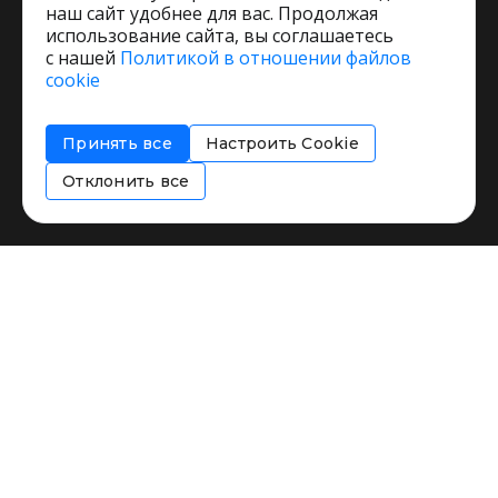
наш сайт удобнее для вас. Продолжая
использование сайта, вы соглашаетесь
с нашей
Политикой в отношении файлов
Пользовательское соглашение
cookie
Политика обработки персональных данных
Согласие на обработку персональных данных
Принять все
Настроить Cookie
Соглашение об информировании
Политика использования cookies
Отклонить все
Restorating.ru © 1999 - 2026