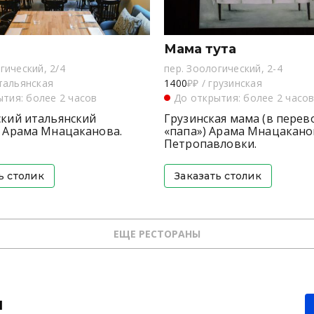
Мама тута
гический, 2/4
пер. Зоологический, 2-4
тальянская
1400
₽₽
/
грузинская
тия: более 2 часов
До открытия: более 2 часо
кий итальянский
Грузинская мама (в перев
 Арама Мнацаканова.
«папа») Арама Мнацакано
Петропавловки.
ь столик
Заказать столик
ЕЩЕ РЕСТОРАНЫ
й