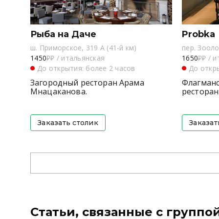
Рыба на Даче
Probka
ш. Приморское, 319 А (41-й км)
пер. Зооло
1450
₽₽
/
итальянская
1650
₽₽
/
и
До открытия: более 2 часов
До откры
Загородный ресторан Арама
Флагманс
Мнацаканова.
ресторан
Заказать столик
Заказат
Статьи, связанные с группо