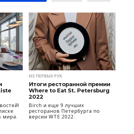
ИЗ ПЕРВЫХ РУК
и
Итоги ресторанной премии
iste
Where to Eat St. Petersburg
2022
востей!
Birch и еще 9 лучших
писке
ресторанов Петербургa по
 мира.
версии WTE 2022.