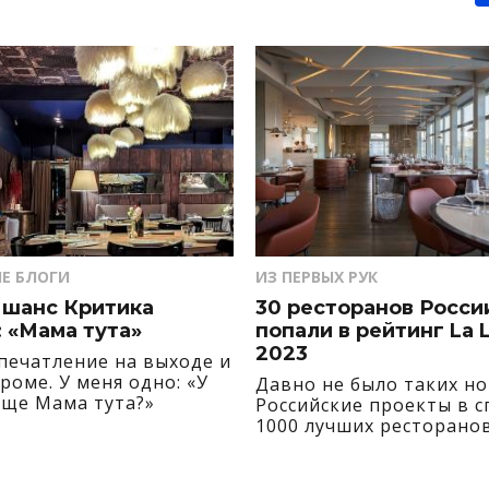
Е БЛОГИ
ИЗ ПЕРВЫХ РУК
 шанс Критика
30 ресторанов Росси
 «Мама тута»
попали в рейтинг La L
2023
печатление на выходе и
роме. У меня одно: «У
Давно не было таких но
бще Мама тута?»
Российские проекты в с
1000 лучших ресторанов