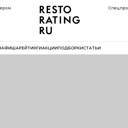
нером
Спецпро
В
АФИША
РЕЙТИНГИ
АКЦИИ
ПОДБОРКИ
СТАТЬИ