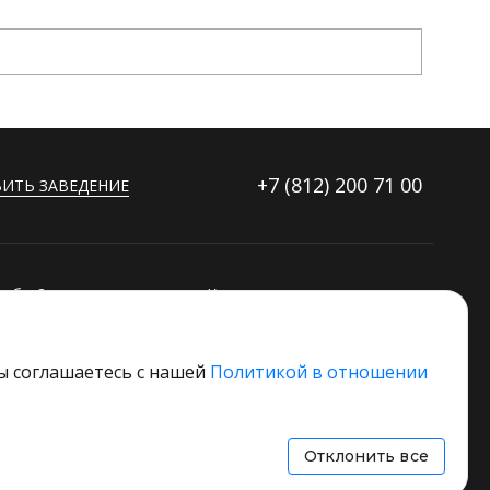
+7 (812)
200 71 00
ИТЬ ЗАВЕДЕНИЕ
ибку?
Контакты
ораторов
Дополнительные услуги
Основной стек технологий
вы соглашаетесь с нашей
Политикой в отношении
 свое заведение
Отклонить все