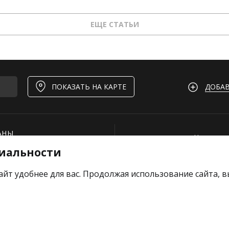
ЕЩЕ СТАТЬИ
ДОБАВ
ПОКАЗАТЬ НА КАРТЕ
АНЫ
Нашли ош
иальности
И
Для рест
ОЕКТЫ
Вакансии
айт удобнее для вас. Продолжая использование сайта, 
е отзыв
Добавить
Тарифы