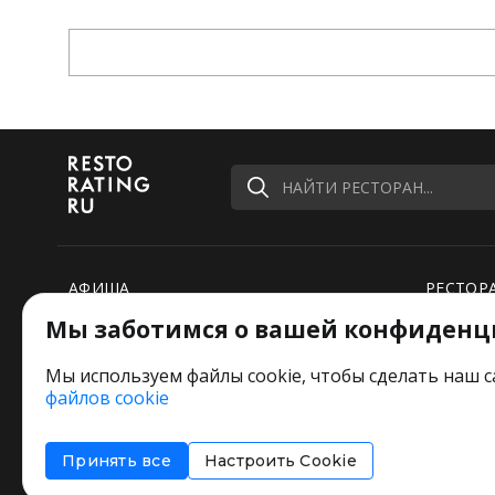
НАЙТИ РЕСТОРАН...
АФИША
РЕСТОР
Мы заботимся о вашей конфиденц
РЕЙТИНГИ
НОВОСТ
ПОДБОРКИ
СПЕЦПР
Мы используем файлы cookie, чтобы сделать наш с
файлов cookie
РЕДАКЦИЯ ШУТИТ
Оставьт
Принять все
Настроить Cookie