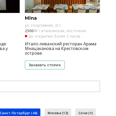
Mina
ул. Спортивная, 2с1
2300
₽₽
/
итальянская, восточная
в
До открытия: более 2 часов
оде
Итало-ливанский ресторан Арама
ва у
Мнацаканова на Крестовском
острове.
Заказать столик
Санкт-Петербург (44)
Москва (12)
Сочи (1)