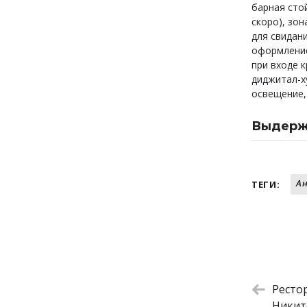
барная сто
скоро), зо
для свидан
оформление
при входе к
диджитал-х
освещение,
Выдерж
Хрустящий
Винегрет
Кремовый
Ан
ТЕГИ:
Катцу са
Тартар и
Французс
Аньолотт
Синнабон
Ресто
Никит