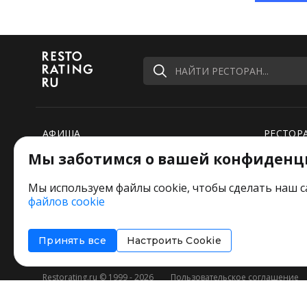
НАЙТИ РЕСТОРАН...
АФИША
РЕСТОР
Мы заботимся о вашей конфиденц
РЕЙТИНГИ
НОВОСТ
ПОДБОРКИ
СПЕЦПР
Мы используем файлы cookie, чтобы сделать наш с
файлов cookie
РЕДАКЦИЯ ШУТИТ
Оставит
Принять все
Настроить Cookie
Restorating.ru © 1999 - 2026
Пользовательское соглашение
Соглашение об информировании
Политика использования