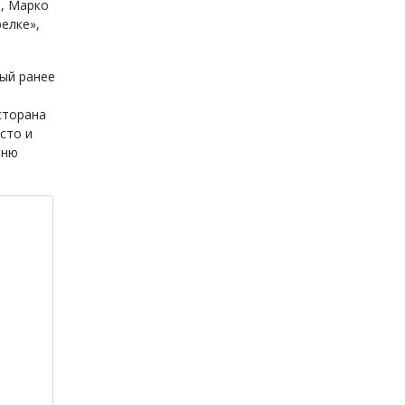
, Марко
елке»,
рый ранее
сторана
сто и
еню