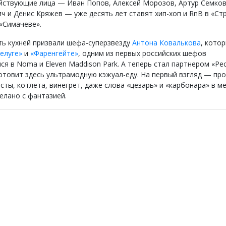
йствующие лица — Иван Попов, Алексей Морозов, Артур Семков
ч и Денис Кряжев — уже десять лет ставят хип-хоп и RnB в «Стр
 «Симачеве».
ь кухней призвали шефа-суперзвезду
Антона Ковалькова
, кото
елуге»
и
«Фаренгейте»
, одним из первых российских шефов
ся в Noma и Eleven Maddison Park. А теперь стал партнером «Ре
готовит здесь ультрамодную кэжуал-еду. На первый взгляд — про
сты, котлета, винегрет, даже слова «цезарь» и «карбонара» в м
делано с фантазией.