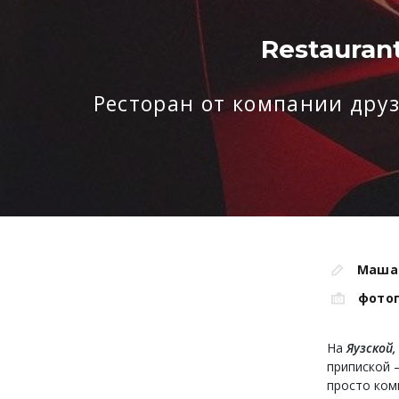
Restaurant
Ресторан от компании дру
Маша
фото
На
Яузской,
припиской
просто ком