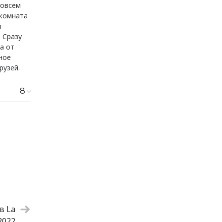
совсем
 комната
т
 Сразу
а от
ное
рузей.
8
610 ₽
а
490 ₽
450 ₽
790 ₽
810 ₽
620 ₽
790 ₽
480 ₽
в La
 2022