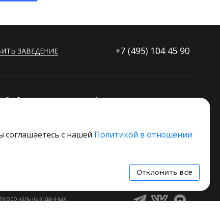
+7 (495)
104 45 90
ИТЬ ЗАВЕДЕНИЕ
ибку?
Контакты
ораторов
Дополнительные услуги
Основной стек технологий
вы соглашаетесь с нашей
Политикой в отношении
 свое заведение
Отклонить все
 персональных данных