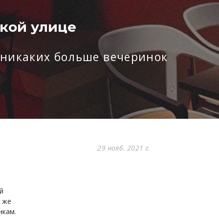
зской улице
 никаких больше вечеринок
29 нояб. 2021 г.
й
а же
нкам.