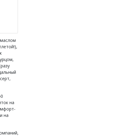
 маслом
тлетой!),
к
урцом,
Сразу
ндальный
серт,
50
иток на
комфорт-
и на
компаний,