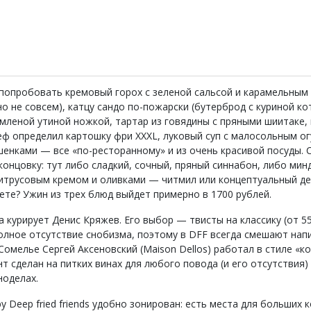
попробовать кремовый горох с зеленой сальсой и карамельным
 но не совсем), катцу сандо по-пожарски (бутерброд с куриной ко
омленой утиной ножкой, тартар из говядины с пряными шиитаке, 
ф определил картошку фри XXXL, луковый суп с малосольным ог
ешенками — все «по-ресторанному» и из очень красивой посуды. 
концовку: тут либо сладкий, сочный, пряный синнабон, либо ми
цитрусовым кремом и оливками — читмил или концептуальный де
ете? Ужин из трех блюд выйдет примерно в 1700 рублей.
а курирует Денис Кряжев. Его выбор — твисты на классику (от 5
полное отсутствие снобизма, поэтому в DFF всегда смешают нап
 Сомелье Сергей Аксеновский (Maison Dellos) работал в стиле «
нт сделан на питких винах для любого повода (и его отсутствия) 
ноделах.
by Deep fried friends удобно зонирован: есть места для больших 