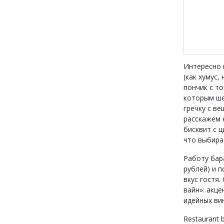
Интересно 
(как хумус,
пончик с т
которым ше
гречку с в
расскажем 
бисквит с 
что выбира
Работу бар
рублей) и 
вкус гостя.
вайн»: акце
идейных ви
Restaurant 