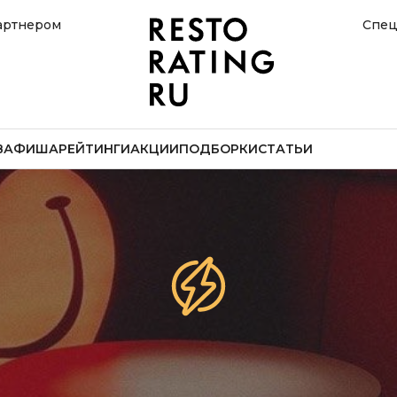
артнером
Спец
В
АФИША
РЕЙТИНГИ
АКЦИИ
ПОДБОРКИ
СТАТЬИ