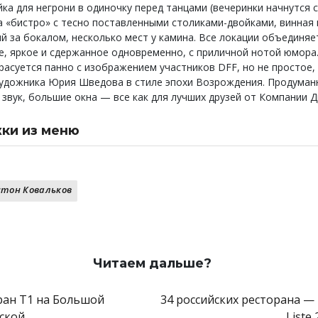
йка для негрони в одиночку перед танцами (вечеринки начнутся 
на «бистро» с тесно поставленными столиками-двойками, винная
ий за бокалом, несколько мест у камина. Все локации объединяе
, яркое и сдержанное одновременно, с приличной нотой юмора.
расуется панно с изображением участников DFF, но не простое, 
удожника Юрия Шведова в стиле эпохи Возрождения. Продуман
 звук, большие окна — все как для лучших друзей от Компании Д
ки из меню
 салат, соус цезарь, пармезан, крутоны
 из печеных овощей, яйцо в мешочек, пряная кильк
 желтый горох, зеленая сальса, карамельное масло
тон Ковальков
ндо по-пожарски
з говядины с картофелем фри XXXL
кий луковый суп, грюйер, малосольный огурец
и с тыквой, шалфей, пекорино, пепитас
, карамель из топленого молока, корица
Читаем дальше?
ран Т1 на Большой
34 российских ресторана — 
ской
Liste