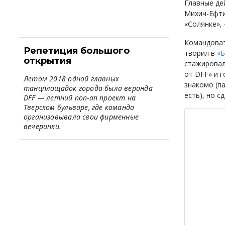
Главные де
Михич-Ефти
«Солянке»,
Командоват
Репетиция большого
творил в
«Б
открытия
стажировал
от DFF» и 
Летом 2018 одной главных
знакомо (па
танцплощадок города была веранда
есть), но с
DFF — летний поп-ап проект на
Тверском бульваре, где команда
организовывала свои фирменные
вечеринки.