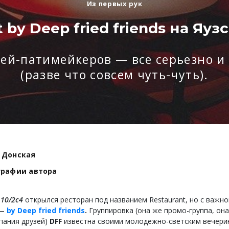
Из первых рук
 by Deep fried friends на Яу
зей-патимейкеров — все серьезно и
(разве что совсем чуть-чуть).
 Донская
графии автора
 10/2с4
открылся ресторан под названием Restaurant, но с важно
 —
by Deep fried friends
.
Группировка (она же промо-группа, он
пания друзей)
DFF
известна своими молодежно-светским вечери