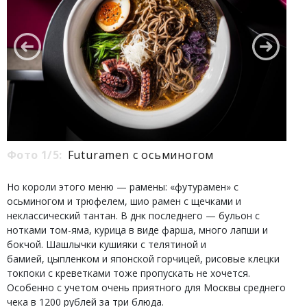
Фото 1/5:
Futuramen с осьминогом
Но короли этого меню — рамены: «футурамен»‎ с
осьминогом и трюфелем, шио рамен с щечками и
неклассический тантан. В днк последнего — бульон с
нотками том-яма, курица в виде фарша, много лапши и
бокчой. Шашлычки кушияки с телятиной и
бамией, цыпленком и японской горчицей, рисовые клецки
токпоки с креветками тоже пропускать не хочется.
Особенно с учетом очень приятного для Москвы среднего
чека в 1200 рублей за три блюда.