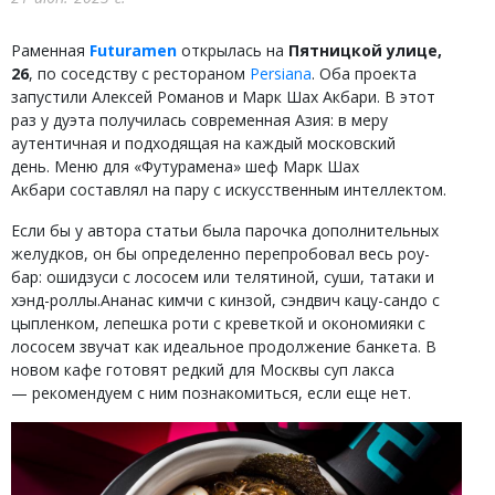
Раменная
Futuramen
открылась на
Пятницкой улице,
26
, по соседству с рестораном
Persiana
. Оба проекта
запустили Алексей Романов и Марк Шах Акбари. В этот
раз у дуэта получилась современная Азия: в меру
аутентичная и подходящая на каждый московский
день. Меню для «Футурамена»‎ шеф Марк Шах
Акбари составлял на пару с искусственным интеллектом.
Если бы у автора статьи была парочка дополнительных
желудков, он бы определенно перепробовал весь роу-
бар: ошидзуси с лососем или телятиной, суши, татаки и
хэнд-роллы.Ананас кимчи с кинзой, сэндвич кацу-сандо с
цыпленком, лепешка роти с креветкой и окономияки с
лососем звучат как идеальное продолжение банкета. В
новом кафе готовят редкий для Москвы суп лакса
— рекомендуем с ним познакомиться, если еще нет.