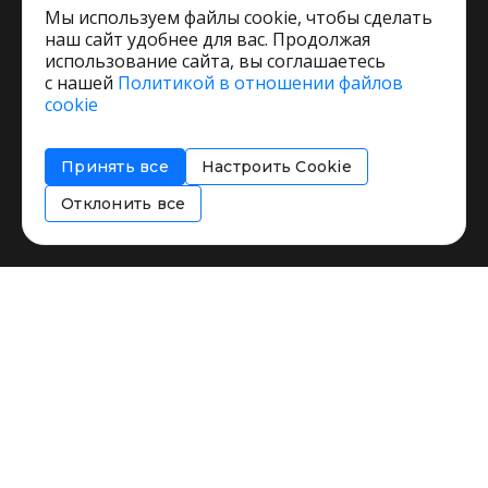
Мы используем файлы cookie, чтобы сделать
наш сайт удобнее для вас. Продолжая
использование сайта, вы соглашаетесь
с нашей
Политикой в отношении файлов
Пользовательское соглашение
cookie
Политика обработки персональных данных
Согласие на обработку персональных данных
Принять все
Настроить Cookie
Соглашение об информировании
Политика использования cookies
Отклонить все
Restorating.ru © 1999 - 2026