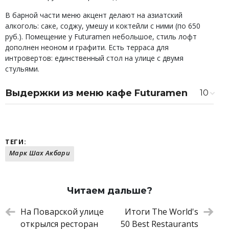
В барной части меню акцент делают на азиатский
алкоголь: саке, соджу, умешу и коктейли с ними (по 650
руб.). Помещение у Futuramen небольшое, стиль лофт
дополнен неоном и графити. Есть терраса для
интровертов: единственный стол на улице с двумя
стульями.
Выдержки из меню кафе Futuramen
10
Ошидзуси с лососем
590 ₽
Суши с креветкой
140 ₽
Татаки лосось, огурцы, понзу
490 ₽
ТЕГИ:
Ананас кимчи, кинза
230 ₽
Марк Шах Акбари
Кацу-сандо, цыпленок
450 ₽
Рамен Futuramen, осьминог, трюфель
490 ₽
Рамен шио, телячьи щечки
690 ₽
Лапша удон, цыпленок кацу
620 ₽
Читаем дальше?
Цыпленок карааге, юдзу айолли
390 ₽
Черное Шу
300 ₽
На Поварской улице
Итоги The World's
открылся ресторан
50 Best Restaurants