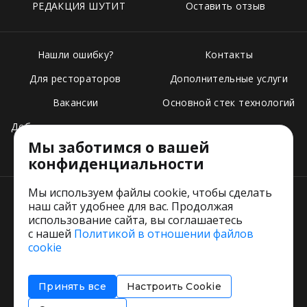
РЕДАКЦИЯ ШУТИТ
Оставить отзыв
Нашли ошибку?
Контакты
Для рестораторов
Дополнительные услуги
Вакансии
Основной стек технологий
Добавить свое заведение
Мы заботимся о вашей
Тарифы
конфиденциальности
Мы используем файлы cookie, чтобы сделать
наш сайт удобнее для вас. Продолжая
использование сайта, вы соглашаетесь
с нашей
Политикой в отношении файлов
Пользовательское соглашение
cookie
Политика обработки персональных данных
Согласие на обработку персональных данных
Принять все
Настроить Cookie
Соглашение об информировании