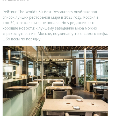
Рейтинг The World’s 50 Best Restaurants опубликовал
список лучших ресторанов мира в 2023 году. Россия в
топ-50, к сожалению, не попала. Но у редакции есть
хорошие новости: к лучшему заведению мира можно
«прикоснуться» и в Москве, поужинав у того самого шефа.
Обо всем по порядку.