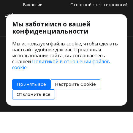
Вакансии
Основной стек технологий
Добавить свое заведение
Мы заботимся о вашей
Тарифы
конфиденциальности
Мы используем файлы cookie, чтобы сделать
наш сайт удобнее для вас. Продолжая
использование сайта, вы соглашаетесь
с нашей
Политикой в отношении файлов
Пользовательское соглашение
cookie
Политика обработки персональных данных
Согласие на обработку персональных данных
Принять все
Настроить Cookie
Соглашение об информировании
Политика использования cookies
Отклонить все
Restorating.ru © 1999 - 2026