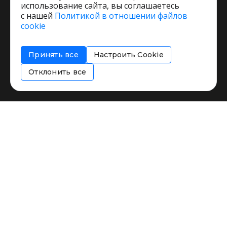
использование сайта, вы соглашаетесь
с нашей
Политикой в отношении файлов
Пользовательское соглашение
cookie
Политика обработки персональных данных
Согласие на обработку персональных данных
Принять все
Настроить Cookie
Соглашение об информировании
Политика использования cookies
Отклонить все
Restorating.ru © 1999 - 2026