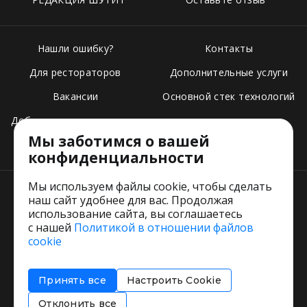
Нашли ошибку?
Контакты
Для рестораторов
Дополнительные услуги
Вакансии
Основной стек технологий
Добавить свое заведение
Мы заботимся о вашей
Тарифы
конфиденциальности
Мы используем файлы cookie, чтобы сделать
наш сайт удобнее для вас. Продолжая
использование сайта, вы соглашаетесь
с нашей
Политикой в отношении файлов
Пользовательское соглашение
cookie
Политика обработки персональных данных
Согласие на обработку персональных данных
Принять все
Настроить Cookie
Соглашение об информировании
Политика использования cookies
Отклонить все