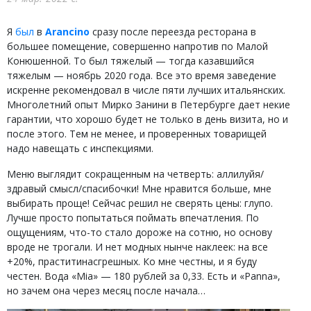
Я
был
в
Arancino
сразу после переезда ресторана в
большее помещение, совершенно напротив по Малой
Конюшенной. То был тяжелый — тогда казавшийся
тяжелым — ноябрь 2020 года. Все это время заведение
искренне рекомендовал в числе пяти лучших итальянских.
Многолетний опыт Мирко Занини в Петербурге дает некие
гарантии, что хорошо будет не только в день визита, но и
после этого. Тем не менее, и проверенных товарищей
надо навещать с инспекциями.
Меню выглядит сокращенным на четверть: аллилуйя/
здравый смысл/спасибочки! Мне нравится больше, мне
выбирать проще! Сейчас решил не сверять цены: глупо.
Лучше просто попытаться поймать впечатления. По
ощущениям, что-то стало дороже на сотню, но основу
вроде не трогали. И нет модных нынче наклеек: на все
+20%, праститинасгрешных. Ко мне честны, и я буду
честен. Вода «Mia» — 180 рублей за 0,33. Есть и «Panna»,
но зачем она через месяц после начала…