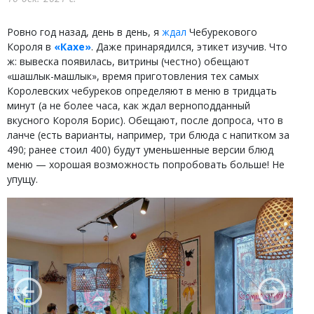
Ровно год назад, день в день, я
ждал
Чебурекового
Короля в
«Кахе»
. Даже принарядился, этикет изучив. Что
ж: вывеска появилась, витрины (честно) обещают
«шашлык-машлык», время приготовления тех самых
Королевских чебуреков определяют в меню в тридцать
минут (а не более часа, как ждал верноподданный
вкусного Короля Борис). Обещают, после допроса, что в
ланче (есть варианты, например, три блюда с напитком за
490; ранее стоил 400) будут уменьшенные версии блюд
меню — хорошая возможность попробовать больше! Не
упущу.