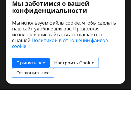
Мы заботимся о вашей
Тарифы
конфиденциальности
Мы используем файлы cookie, чтобы сделать
наш сайт удобнее для вас. Продолжая
использование сайта, вы соглашаетесь
с нашей
Политикой в отношении файлов
Пользовательское соглашение
cookie
Политика обработки персональных данных
Согласие на обработку персональных данных
Принять все
Настроить Cookie
Соглашение об информировании
Политика использования cookies
Отклонить все
Restorating.ru © 1999 - 2026