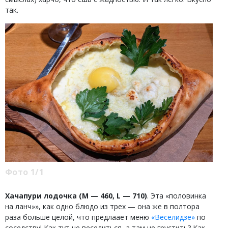
так.
Фото 1/1
Хачапури лодочка (М — 460, L — 710)
. Эта «половинка
на ланч»», как одно блюдо из трех — она же в полтора
раза больше целой, что предлаает меню
«Веселидзе»
по
соседству! Как тут не веселиться, а там не грустить? Как