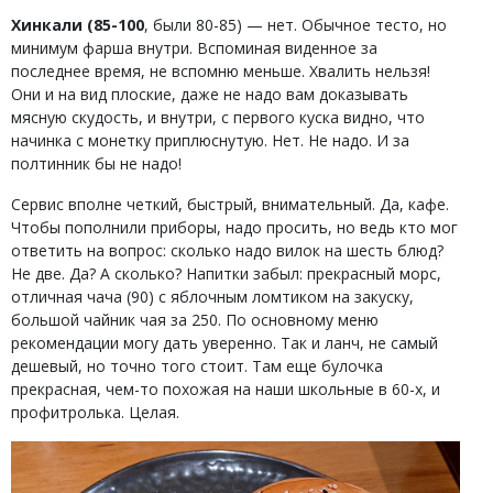
Хинкали (85-100
, были 80-85) — нет. Обычное тесто, но
минимум фарша внутри. Вспоминая виденное за
последнее время, не вспомню меньше. Хвалить нельзя!
Они и на вид плоские, даже не надо вам доказывать
мясную скудость, и внутри, с первого куска видно, что
начинка с монетку приплюснутую. Нет. Не надо. И за
полтинник бы не надо!
Сервис вполне четкий, быстрый, внимательный. Да, кафе.
Чтобы пополнили приборы, надо просить, но ведь кто мог
ответить на вопрос: сколько надо вилок на шесть блюд?
Не две. Да? А сколько? Напитки забыл: прекрасный морс,
отличная чача (90) с яблочным ломтиком на закуску,
большой чайник чая за 250. По основному меню
рекомендации могу дать уверенно. Так и ланч, не самый
дешевый, но точно того стоит. Там еще булочка
прекрасная, чем-то похожая на наши школьные в 60-х, и
профитролька. Целая.