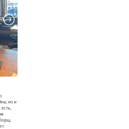
о
на, но и
 есть,
ак
 борщ.
ет.