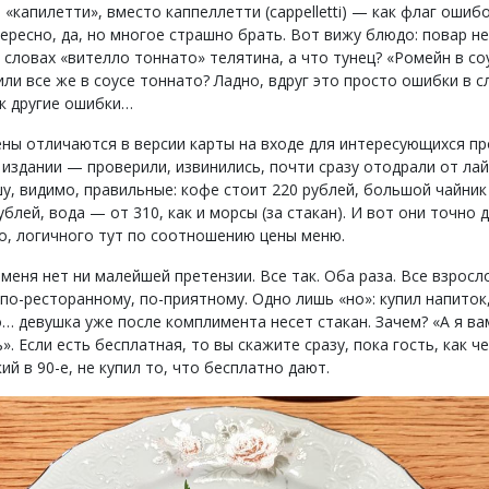
 «капилетти», вместо каппеллетти (cappelletti) — как флаг ошибо
ересно, да, но многое страшно брать. Вот вижу блюдо: повар не
 словах «вителло тоннато» телятина, а что тунец? «Ромейн в со
ли все же в соусе тоннато? Ладно, вдруг это просто ошибки в с
ак другие ошибки…
ены отличаются в версии карты на входе для интересующихся п
 издании — проверили, извинились, почти сразу отодрали от лай
шу, видимо, правильные: кофе стоит 220 рублей, большой чайник
ублей, вода — от 310, как и морсы (за стакан). И вот они точно
о, логичного тут по соотношению цены меню.
меня нет ни малейшей претензии. Все так. Оба раза. Все взросл
 по-ресторанному, по-приятному. Одно лишь «но»: купил напиток
о… девушка уже после комплимента несет стакан. Зачем? «А я ва
». Если есть бесплатная, то вы скажите сразу, пока гость, как ч
ий в 90-е, не купил то, что бесплатно дают.