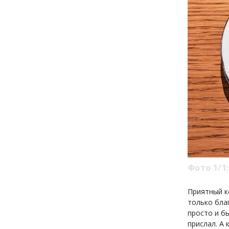
Фото 1/1:
Приятный к
только бла
просто и бы
прислал. А