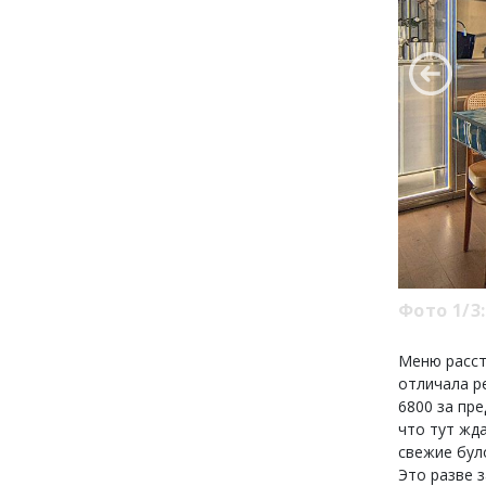
Фото 1/3:
Меню расст
отличала р
6800 за пре
что тут жд
свежие було
Это разве 