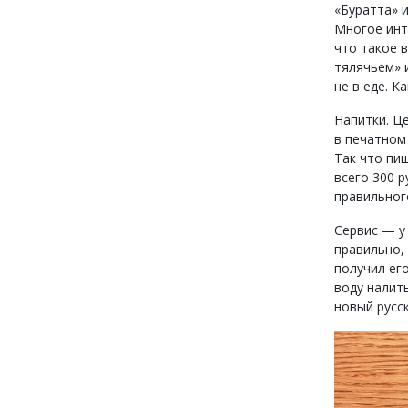
«Буратта» и
Многое инт
что такое в
тялячьем» и
не в еде. К
Напитки. Ц
в печатном
Так что пи
всего 300 р
правильног
Сервис — у 
правильно,
получил ег
воду налить
новый русск