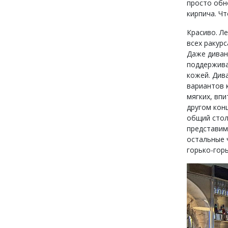
просто обно
кирпича. Ч
Красиво. Л
всех ракурс
Даже диван
поддержива
кожей. Див
вариантов 
мягких, вп
другом конц
общий стол
представим,
остальные 
горько-горь