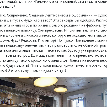
вляющий, для г-жи «Галочки», а капитальный: сам видел в окнах
то вышло?
егко. Современно. С единым лейтмотивом в оформлении — сухос
ах и фактурах. Чудо. Кто автор? Эти рендеры бы одобрил. Распис
ы, эти инквизиторы по жизни с самого рождения на фабрике, ту
ют валиком поясницу. Они прекрасны. И приятны тактильно сво
аны широкие и с низкой спиной, которую не осуждаю: есть масса
кроме. Чудо? Редкость. Кто автор? Но. Гулко. Помещение с мин
итывающих звук элементов: и вот разговор вполне обычной гром
е зала или упавшая вилка — все это как будто у уха происходит
 — всегда вопрос. Если ждут компании — это прелестно, но вот
 по центру такого крохотного зала сядет банкет на восемь пер
что будут делать? Пять столов вокруг кричат вместе «горько-го
ко»? Я это к тому… так ли нужен он тут?