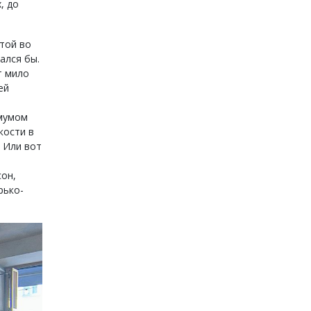
, до
той во
ался бы.
т мило
ей
имумом
кости в
. Или вот
сон,
рько-