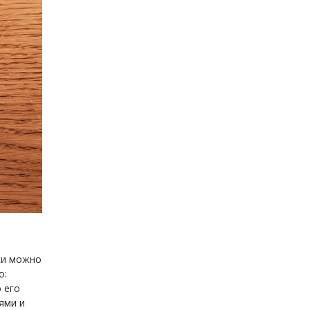
ки можно
о:
о его
ями и