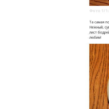
Фото 1/1:
Та самая п
Нежный, сув
лист бодре
любим!