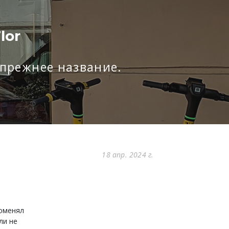
lor
ь прежнее название.
18 апр. 2024 г.
поменял
ли не