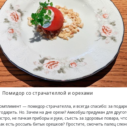
Помидор со страчателлой и орехами
омплимент — помидор-страчателла, и всегда спасибо: за подар
годарить. Но. Зачем на дне орехи? Амюзбуш придуман для другог
стро, не пачкая приборы и руки, съесть за здоровье повара, чт
 как есть россыпь битых орешков? Простите, смочить палец слюн