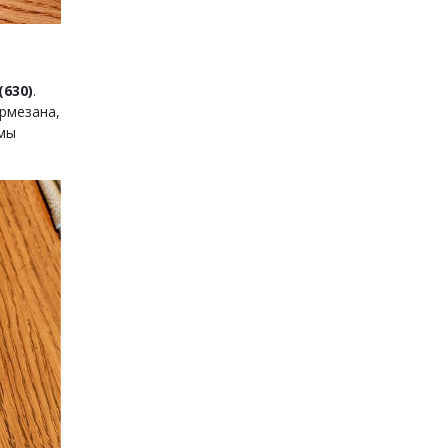
630)
.
армезана,
 мы