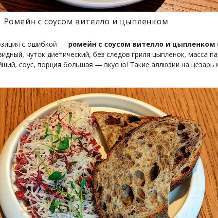
Ромейн с соусом вителло и цыпленком
озиция с ошибкой —
ромейн с соусом вителло и цыпленком (
идный, чуток диетический, без следов гриля цыпленок, масса п
йший, соус, порция большая — вкусно! Такие аллюзии на цезарь