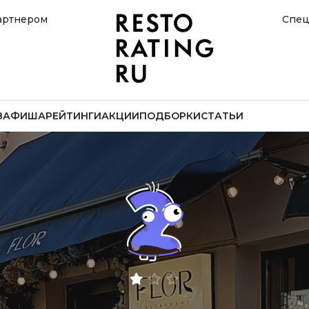
артнером
Спец
В
АФИША
РЕЙТИНГИ
АКЦИИ
ПОДБОРКИ
СТАТЬИ