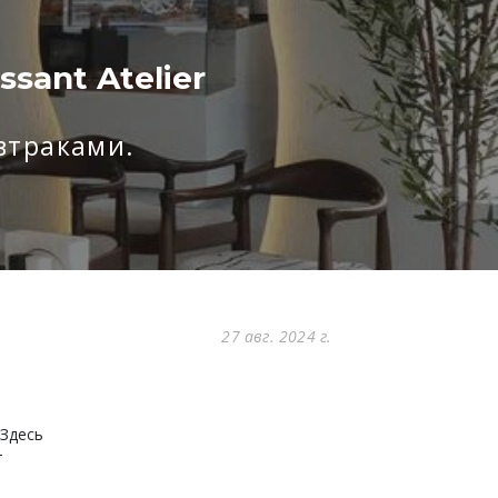
sant Atelier
втраками.
27 авг. 2024 г.
 Здесь
т