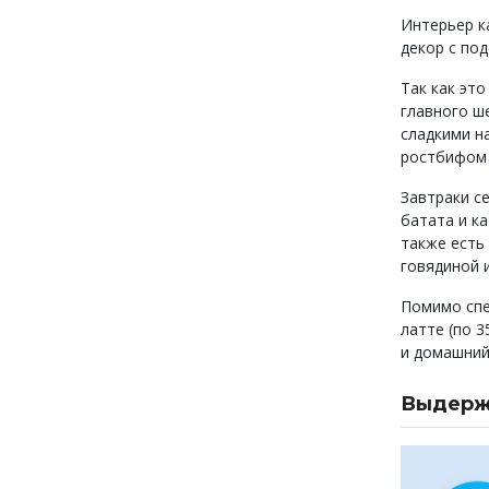
Интерьер к
декор с по
Так как эт
главного ш
сладкими на
ростбифом п
Завтраки се
батата и ка
также есть 
говядиной 
Помимо спеш
латте (по 3
и домашний
Выдержк
Поке с то
Поке с л
Жадо бур