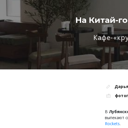
На Китай-го
Кафе-«кр
Дарья
фото
В
Лубянско
выпекают с
Rockets
.