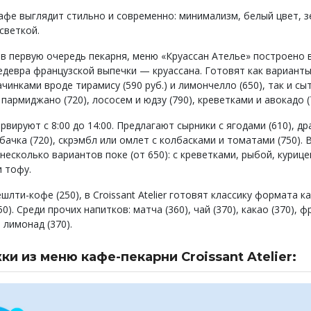
афе выглядит стильно и современно: минимализм, белый цвет, з
дсветкой.
о в первую очередь пекарня, меню «Круассан Ателье» построено 
едевра французской выпечки — круассана. Готовят как варианты
чинками вроде тирамису (590 руб.) и лимончелло (650), так и с
армиджано (720), лососем и юдзу (790), креветками и авокадо (
рвируют с 8:00 до 14:00. Предлагают сырники с ягодами (610), др
бачка (720), скрэмбл или омлет с колбасками и томатами (750). 
несколько вариантов поке (от 650): с креветками, рыбой, курице
и тофу.
лти-кофе (250), в Croissant Atelier готовят классику формата к
50). Среди прочих напитков: матча (360), чай (370), какао (370), ф
 лимонад (370).
и из меню кафе-пекарни Croissant Atelier:
фу
ососем
гер