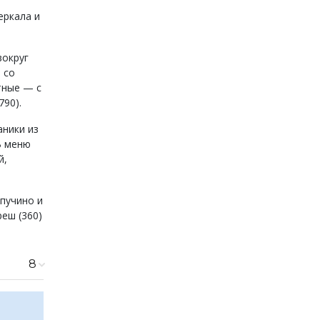
еркала и
вокруг
 со
ытные — с
790).
аники из
В меню
й,
апучино и
реш (360)
8
670 ₽
810 ₽
720 ₽