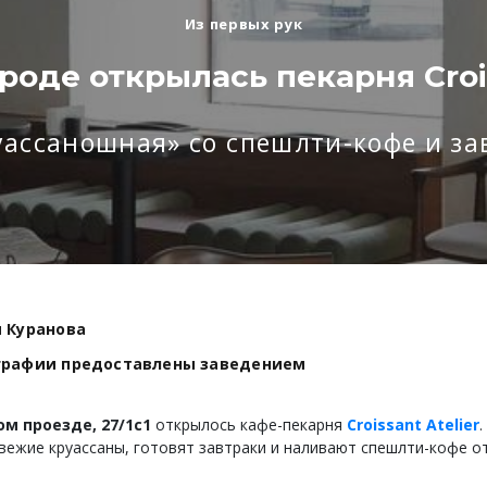
Из первых рук
роде открылась пекарня Crois
уассаношная» со спешлти-кофе и за
 Куранова
графии предоставлены заведением
м проезде, 27/1с1
открылось кафе-пекарня
Croissant Atelier
.
вежие круассаны, готовят завтраки и наливают спешлти-кофе о