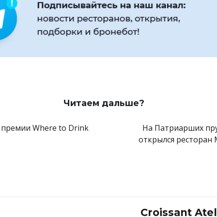
 «Цезарь»
«Хот-дог»
 «Тонатто-вителло»
 «Карамелла»
 «Черри чиз»
Читаем дальше?
 премии Where to Drink
На Патриарших пр
открылся ресторан 
Croissant Atel