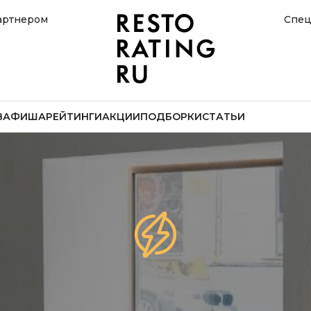
артнером
Спец
В
АФИША
РЕЙТИНГИ
АКЦИИ
ПОДБОРКИ
СТАТЬИ