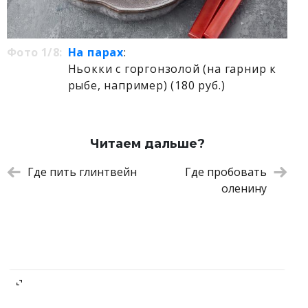
Фото 1/8:
На парах
:
Ньокки с горгонзолой (на гарнир к
рыбе, например) (180 руб.)
Читаем дальше?
Где пить глинтвейн
Где пробовать
оленину