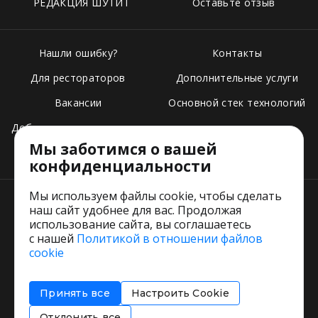
РЕДАКЦИЯ ШУТИТ
Оставьте отзыв
Нашли ошибку?
Контакты
Для рестораторов
Дополнительные услуги
Вакансии
Основной стек технологий
Добавить свое заведение
Мы заботимся о вашей
Тарифы
конфиденциальности
Мы используем файлы cookie, чтобы сделать
наш сайт удобнее для вас. Продолжая
использование сайта, вы соглашаетесь
с нашей
Политикой в отношении файлов
Пользовательское соглашение
cookie
Политика обработки персональных данных
Согласие на обработку персональных данных
Принять все
Настроить Cookie
Соглашение об информировании
Политика использования cookies
Отклонить все