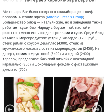
Фото 1/9:
Интерьер караоке-бара Leps Bar
Меню Leps Bar было создано в коллаборации с шеф-
поваром Антонио Фреза (
Antonio Fresa's Group
).
Большинство блюд — итальянские, но в заведении также
работает суши-бар. Наряду с брускеттой, пастой и
ризотто в меню есть раздел с роллами и суши. Среди блюд
из мяса и морепродуктов: устрица жилардо (1200 руб.),
стейк рибай с соусом демиглас (4300), стейк из
мурманского лосося с соте из морепродуктов (2450). На
десерт, помимо фруктовой (3400) и ягодной (2400)
тарелок, предлагают баскский чизкейк с шоколадной
карамелью (850) и шоколадный фондан с фисташковым
джелато (700).