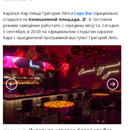
Караоке-бар певца Григория Лепса
Leps Bar
официально
открылся на
Конюшенной площади, 2Г
. В тестовом
режиме заведение работало с середины августа. Сегодня,
5 сентября, в 20:00 на официальном открытии караоке-
бара с праздничной программой выступит Григорий Лепс.