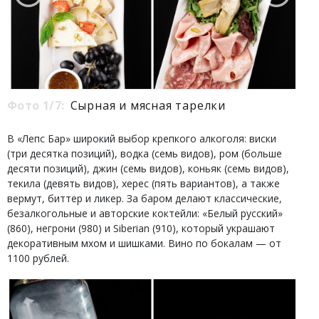
Фото 1/7:
Сырная и мясная тарелки
В «Лепс Бар» широкий выбор крепкого алкоголя: виски
(три десятка позиций), водка (семь видов), ром (больше
десяти позиций), джин (семь видов), коньяк (семь видов),
текила (девять видов), херес (пять вариантов), а также
вермут, биттер и ликер. За баром делают классические,
безалкогольные и авторские коктейли: «Белый русский»
(860), негрони (980) и Siberian (910), который украшают
декоративным мхом и шишками. Вино по бокалам — от
1100 рублей.