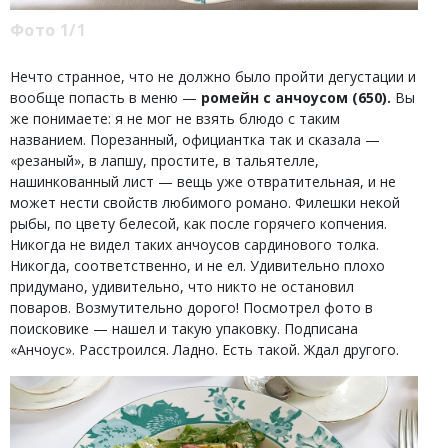
Фото 1/1
Нечто странное, что не должно было пройти дегустации и
вообще попасть в меню —
ромейн с анчоусом (650).
Вы
же понимаете: я не мог не взять блюдо с таким
названием. Порезанный, официантка так и сказала —
«резаный», в лапшу, простите, в тальятелле,
нашинкованный лист — вещь уже отвратительная, и не
может нести свойств любимого романо. Филешки некой
рыбы, по цвету белесой, как после горячего копчения.
Никогда не видел таких анчоусов сардинового толка.
Никогда, соответственно, и не ел. Удивительно плохо
придумано, удивительно, что никто не остановил
поваров. Возмутительно дорого! Посмотрел фото в
поисковике — нашел и такую упаковку. Подписана
«Анчоус». Расстроился. Ладно. Есть такой. Ждал другого.