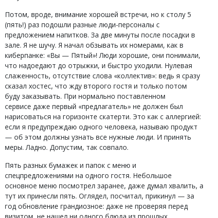
Потом, вроде, внимание хорошей встречи, но к столу 5
(пять!) раз подошли разные люди-персоналы с
предложением напитков. За две минуты после посадки в
зале. Я не шучу. Я начал обзывать их номерами, как в
киберпанке: «Вы — Пятый»! Люди хорошие, они понимали,
что надоедают до отрыжки, и быстро уходили. Нулевая
слаженность, отсутствие слова «коллектив»: ведь я сразу
сказал хостес, что жду второго гостя и только потом
буду заказывать. При нормально поставленном
сервисе даже первый «предлагатель» не должен был
нарисоваться на горизонте скатерти. Это как с аллергией:
если я предупреждаю одного человека, называю продукт
— об этом должны узнать все нужные люди. И принять
меры. Ладно. Допустим, так совпало.
Пять разных бумажек и папок с меню и
спецпредложениями на одного гостя. Небольшое
основное меню посмотрел заранее, даже думал хвалить, а
тут их принесли пять. Оглядел, посчитал, прикинул — за
год обновление грандиозное: даже не проверяя перед
визитом, не нашел ни одного блюда из прошлых.