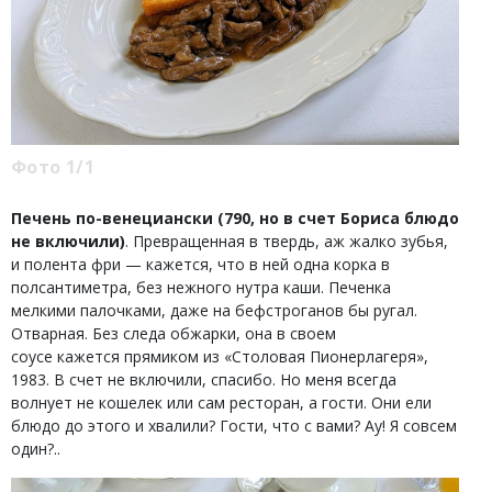
Фото 1/1
Печень по-венециански (790, но в счет Бориса блюдо
не включили)
. Превращенная в твердь, аж жалко зубья,
и полента фри — кажется, что в ней одна корка в
полсантиметра, без нежного нутра каши. Печенка
мелкими палочками, даже на бефстроганов бы ругал.
Отварная. Без следа обжарки, она в своем
соусе кажется прямиком из «Столовая Пионерлагеря»,
1983. В счет не включили, спасибо. Но меня всегда
волнует не кошелек или сам ресторан, а гости. Они ели
блюдо до этого и хвалили? Гости, что с вами? Ау! Я совсем
один?..