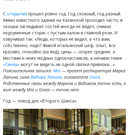
С
открытия
прошел ровно год. Год сложный, год разный.
Мимо известного здания на Казанской проходил часто, в
окошки заглядывал: гостей иногда не видел, снимал
недоуменные сторис с пустым залом в главной роли. И
озвучивал так: «Люди, которых не видел, а что вам,
собственно, надо? Живой итальянский шеф, опыт, все
красиво, спокойно (на вид), цены — скорее средние, а
местами и ниже модных одноклассников, а ненавистники
«Гинзы»
могут не видеть ни одной связки-привязки…».
Пояснительная записка:
Mio
— проект ресторатора Марка
Лапина, сына
Вадима Лапина
, основателя
Ginza
.
Родственные связи между Марком и Вадимом точно есть, а
вот между Mio и Ginza — точно нет.
Год — повод для «Второго Шанса».