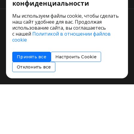
конфиденциальности
Мы используем файлы cookie, чтобы сделать
наш сайт удобнее для вас. Продолжая
использование сайта, вы соглашаетесь
с нашей
Политикой в отношении файлов
Пользовательское соглашение
cookie
Политика обработки персональных данных
Согласие на обработку персональных данных
Принять все
Настроить Cookie
Соглашение об информировании
Политика использования cookies
Отклонить все
Restorating.ru © 1999 - 2026