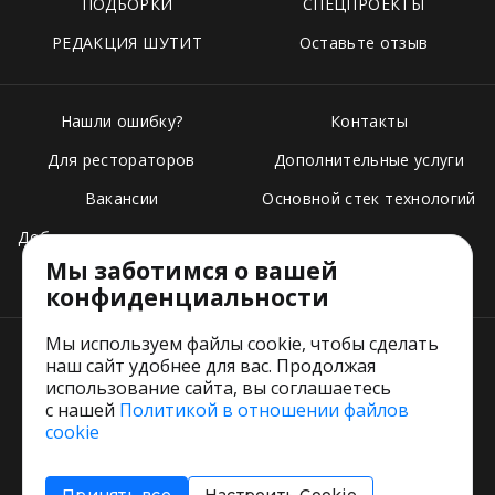
ПОДБОРКИ
СПЕЦПРОЕКТЫ
РЕДАКЦИЯ ШУТИТ
Оставьте отзыв
Нашли ошибку?
Контакты
Для рестораторов
Дополнительные услуги
Вакансии
Основной стек технологий
Добавить свое заведение
Мы заботимся о вашей
Тарифы
конфиденциальности
Мы используем файлы cookie, чтобы сделать
наш сайт удобнее для вас. Продолжая
использование сайта, вы соглашаетесь
с нашей
Политикой в отношении файлов
Пользовательское соглашение
cookie
Политика обработки персональных данных
Согласие на обработку персональных данных