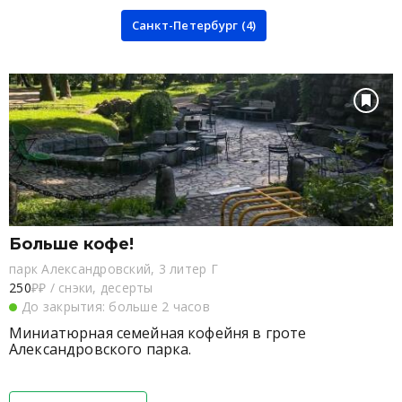
Санкт-Петербург (4)
Больше кофе!
парк Александровский, 3 литер Г
250
₽₽
/
снэки, десерты
До закрытия: больше 2 часов
Миниатюрная семейная кофейня в гроте
Александровского парка.