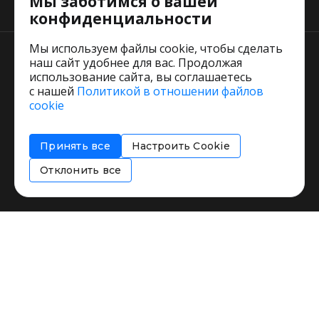
Мы заботимся о вашей
Тарифы
конфиденциальности
Мы используем файлы cookie, чтобы сделать
наш сайт удобнее для вас. Продолжая
использование сайта, вы соглашаетесь
с нашей
Политикой в отношении файлов
Пользовательское соглашение
cookie
Политика обработки персональных данных
Согласие на обработку персональных данных
Принять все
Настроить Cookie
Соглашение об информировании
Политика использования cookies
Отклонить все
Restorating.ru © 1999 - 2026