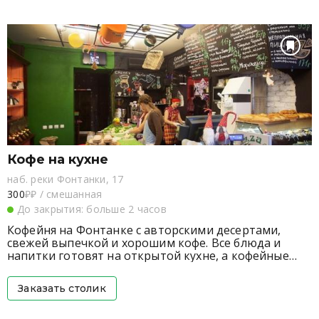
Весь день действует предложение завтраков (каша,
сырники, сэндвичи).
Кофе на кухне
наб. реки Фонтанки, 17
300
₽₽
/
смешанная
До закрытия: больше 2 часов
Кофейня на Фонтанке с авторскими десертами,
свежей выпечкой и хорошим кофе. Все блюда и
напитки готовят на открытой кухне, а кофейные
зерна обжаривают на виду у гостей. Атмосфера
камерная и домашняя. Здесь часто сидят
Заказать столик
фрилансеры с ноутбуками, ведут разговоры по
душам студентки театральной академии или