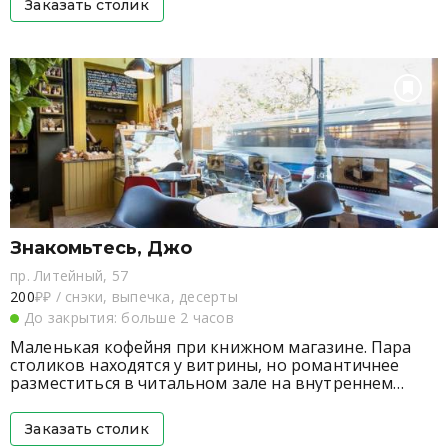
Заказать столик
Знакомьтесь, Джо
пр. Литейный, 57
200
₽₽
/
снэки, выпечка, десерты
До закрытия: больше 2 часов
Маленькая кофейня при книжном магазине. Пара
столиков находятся у витрины, но романтичнее
разместиться в читальном зале на внутреннем
балконе. Бариста приготовят хороший кофе, в том
числе альтернативу и авторские напитки, в
Заказать столик
дополнение предложат эклеры, маффины, печенье.