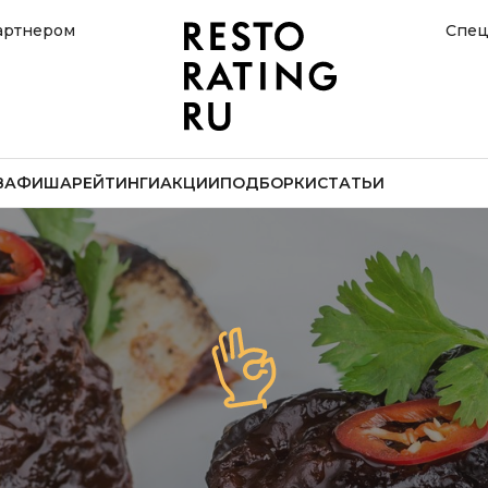
артнером
Спец
В
АФИША
РЕЙТИНГИ
АКЦИИ
ПОДБОРКИ
СТАТЬИ