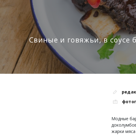
Свиные и говяжьи, в соусе 
редак
фото
Модные бар
доколумбов
жарки мяса