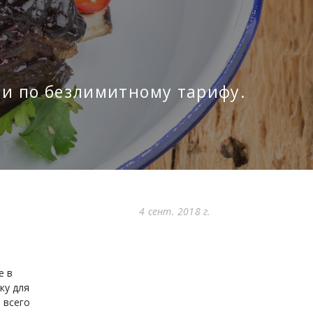
g и по безлимитному тарифу.
4 сент. 2018 г.
е в
ку для
 всего