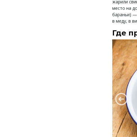
жарили сви
место на д
бараньи) — 
в меду, в в
Где п