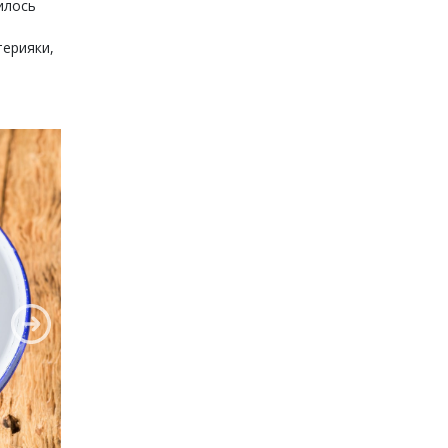
илось
терияки,