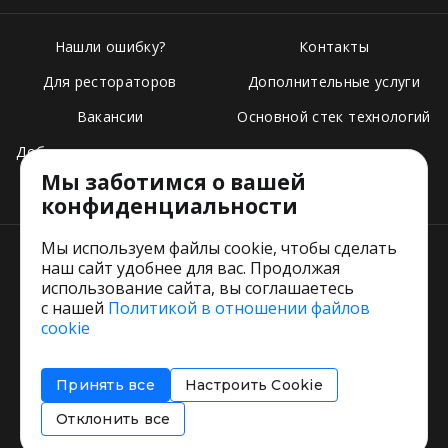
Нашли ошибку?
Контакты
Для рестораторов
Дополнительные услуги
Вакансии
Основной стек технологий
Добавить свое заведение
Мы заботимся о вашей
Тарифы
конфиденциальности
Мы используем файлы cookie, чтобы сделать
наш сайт удобнее для вас. Продолжая
использование сайта, вы соглашаетесь
с нашей
Политикой в отношении файлов
Пользовательское соглашение
cookie
Политика обработки персональных данных
Согласие на обработку персональных данных
Принять все
Настроить Cookie
Соглашение об информировании
Политика использования cookies
Отклонить все
Restorating.ru © 1999 - 2026