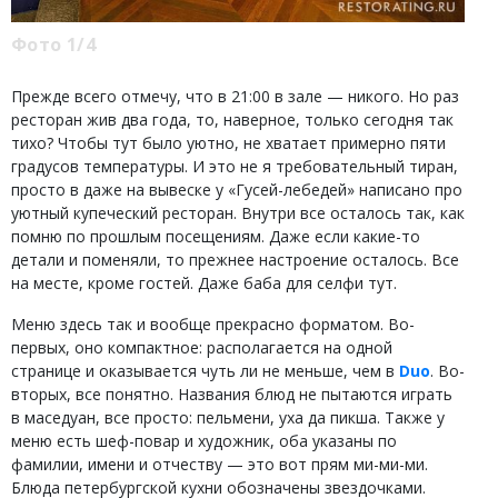
Фото 1/4
Прежде всего отмечу, что в 21:00 в зале — никого. Но раз
ресторан жив два года, то, наверное, только сегодня так
тихо? Чтобы тут было уютно, не хватает примерно пяти
градусов температуры. И это не я требовательный тиран,
просто в даже на вывеске у «Гусей-лебедей» написано про
уютный купеческий ресторан. Внутри все осталось так, как
помню по прошлым посещениям. Даже если какие-то
детали и поменяли, то прежнее настроение осталось. Все
на месте, кроме гостей. Даже баба для селфи тут.
Меню здесь так и вообще прекрасно форматом. Во-
первых, оно компактное: располагается на одной
странице и оказывается чуть ли не меньше, чем в
Duo
. Во-
вторых, все понятно. Названия блюд не пытаются играть
в маседуан, все просто: пельмени, уха да пикша. Также у
меню есть шеф-повар и художник, оба указаны по
фамилии, имени и отчеству — это вот прям ми-ми-ми.
Блюда петербургской кухни обозначены звездочками.