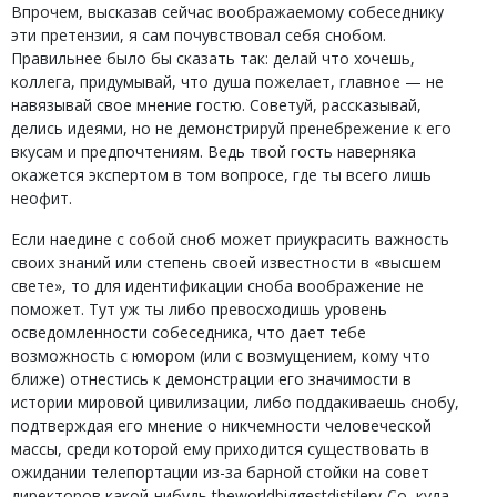
Впрочем, высказав сейчас воображаемому собеседнику
эти претензии, я сам почувствовал себя снобом.
Правильнее было бы сказать так: делай что хочешь,
коллега, придумывай, что душа пожелает, главное — не
навязывай свое мнение гостю. Советуй, рассказывай,
делись идеями, но не демонстрируй пренебрежение к его
вкусам и предпочтениям. Ведь твой гость наверняка
окажется экспертом в том вопросе, где ты всего лишь
неофит.
Если наедине с собой сноб может приукрасить важность
своих знаний или степень своей известности в «высшем
свете», то для идентификации сноба воображение не
поможет. Тут уж ты либо превосходишь уровень
осведомленности собеседника, что дает тебе
возможность с юмором (или с возмущением, кому что
ближе) отнестись к демонстрации его значимости в
истории мировой цивилизации, либо поддакиваешь снобу,
подтверждая его мнение о никчемности человеческой
массы, среди которой ему приходится существовать в
ожидании телепортации из-за барной стойки на совет
директоров какой-нибудь theworldbiggestdistilery-Co, куда