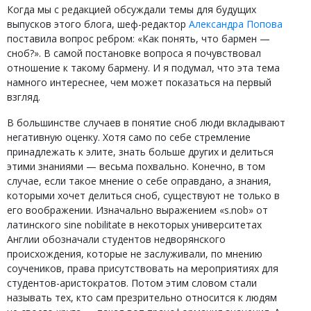
Когда мы с редакцией обсуждали темы для будущих
выпусков этого блога, шеф-редактор
Александра Попова
поставила вопрос ребром: «Как понять, что бармен —
сноб?». В самой постановке вопроса я почувствовал
отношение к такому бармену. И я подумал, что эта тема
намного интереснее, чем может показаться на первый
взгляд.
В большинстве случаев в понятие сноб люди вкладывают
негативную оценку. Хотя само по себе стремление
принадлежать к элите, знать больше других и делиться
этими знаниями — весьма похвально. Конечно, в том
случае, если такое мнение о себе оправдано, а знания,
которыми хочет делиться сноб, существуют не только в
его воображении. Изначально выражением «s.nob» от
латинского sine nobilitate в некоторых университетах
Англии обозначали студентов недворянского
происхождения, которые не заслуживали, по мнению
соучеников, права присутствовать на мероприятиях для
студентов-аристократов. Потом этим словом стали
называть тех, кто сам презрительно относится к людям