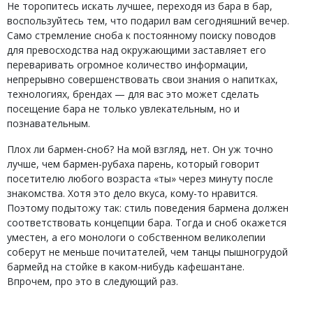
Не торопитесь искать лучшее, переходя из бара в бар,
воспользуйтесь тем, что подарил вам сегодняшний вечер.
Само стремление сноба к постоянному поиску поводов
для превосходства над окружающими заставляет его
переваривать огромное количество информации,
непрерывно совершенствовать свои знания о напитках,
технологиях, брендах — для вас это может сделать
посещение бара не только увлекательным, но и
познавательным.
Плох ли бармен-сноб? На мой взгляд, нет. Он уж точно
лучше, чем бармен-рубаха парень, который говорит
посетителю любого возраста «ты» через минуту после
знакомства. Хотя это дело вкуса, кому-то нравится.
Поэтому подытожу так: стиль поведения бармена должен
соответствовать концепции бара. Тогда и сноб окажется
уместен, а его монологи о собственном великолепии
соберут не меньше почитателей, чем танцы пышногрудой
бармейд на стойке в каком-нибудь кафешантане.
Впрочем, про это в следующий раз.