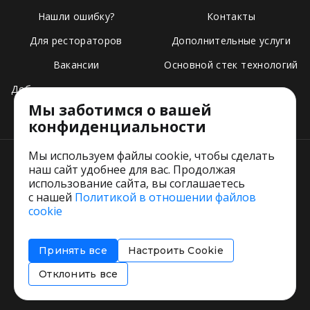
Нашли ошибку?
Контакты
Для рестораторов
Дополнительные услуги
Вакансии
Основной стек технологий
Добавить свое заведение
Мы заботимся о вашей
Тарифы
конфиденциальности
Мы используем файлы cookie, чтобы сделать
наш сайт удобнее для вас. Продолжая
использование сайта, вы соглашаетесь
с нашей
Политикой в отношении файлов
Пользовательское соглашение
cookie
Политика обработки персональных данных
Согласие на обработку персональных данных
Принять все
Настроить Cookie
Соглашение об информировании
Политика использования cookies
Отклонить все
Restorating.ru © 1999 - 2026