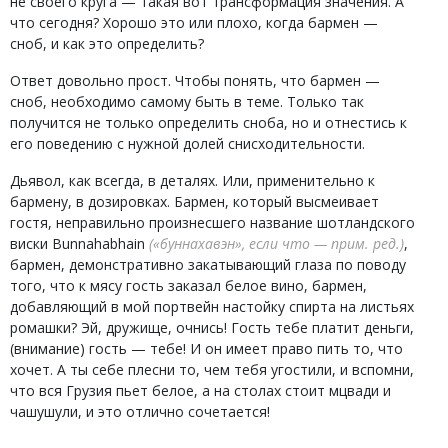
не своего круга — такая вот трансформация значения. А
что сегодня? Хорошо это или плохо, когда бармен —
сноб, и как это определить?
Ответ довольно прост. Чтобы понять, что бармен —
сноб, необходимо самому быть в теме. Только так
получится не только определить сноба, но и отнестись к
его поведению с нужной долей снисходительности.
Дьявол, как всегда, в деталях. Или, применительно к
бармену, в дозировках. Бармен, который высмеивает
гостя, неправильно произнесшего название шотландского
виски Bunnahabhain
«буннахавэн», если что
,
бармен, демонстративно закатывающий глаза по поводу
того, что к мясу гость заказал белое вино, бармен,
добавляющий в мой портвейн настойку спирта на листьях
ромашки? Эй, дружище, очнись! Гость тебе платит деньги,
(внимание) гость — тебе! И он имеет право пить то, что
хочет. А ты себе плесни то, чем тебя угостили, и вспомни,
что вся Грузия пьет белое, а на столах стоит мцвади и
чашушули, и это отлично сочетается!