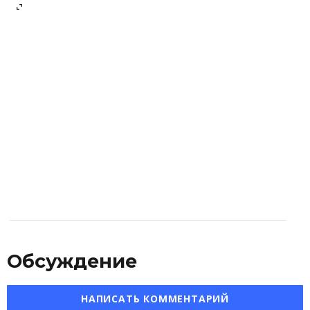
Филе-миньон
2 850 ₽
Брискет
1 890 ₽
Колбаски барбекю с сыром
850 ₽
Обсуждение
НАПИСАТЬ КОММЕНТАРИЙ