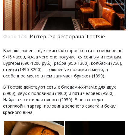
Фото 1/8:
Интерьер ресторана Tootsie
В меню главенствует мясо, которое коптят в смокере по
9-16 часов, из-за чего оно получается сочным и нежным.
Бургеры (690-1200 руб.), ребра (950-1300), колбаски (750),
стейки (1490-3200) — ключевые позиции в меню, а
особенное место в нем занимает брискет (1890).
В Tootsie действуют сеты с блюдами-хитами: для двух
(3900), двух с половиной (4900) и пяти человек (9500).
Найдется сет и для одного (2950). В него входят:
стриплойн, тартар, половина зеленого салата и бокал
красного вина.