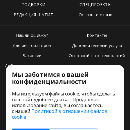
ПОДБОРКИ
СПЕЦПРОЕКТЫ
РЕДАКЦИЯ ШУТИТ
Оставьте отзыв
Нашли ошибку?
Контакты
Для рестораторов
Дополнительные услуги
Вакансии
Основной стек технологий
Добавить свое заведение
Мы заботимся о вашей
Тарифы
конфиденциальности
Мы используем файлы cookie, чтобы сделать
наш сайт удобнее для вас. Продолжая
использование сайта, вы соглашаетесь
с нашей
Политикой в отношении файлов
Пользовательское соглашение
cookie
Политика обработки персональных данных
Согласие на обработку персональных данных