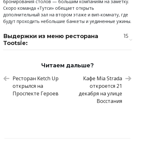
бронирования столов — большим компаниям на заметку.
Скоро команда «Тутси» обещает открыть
дополнительный зал на втором этаже и вип-комнату, где
будут проходить небольшие банкеты и уединенные ужины.
Выдержки из меню ресторана
15
Tootsie:
Луковые кольца
490 ₽
Ребра барбекю с картофелем стоун
950 ₽
Читаем дальше?
Чизбургер
690 ₽
Бургер с брискетом
1 050 ₽
Ресторан Ketch Up
Кафе Mia Strada
Шоколадный торт «Медведь»
650 ₽
открылся на
откроется 21
Теплый яблочный пирог
570 ₽
Проспекте Героев
декабря на улице
Крылья барбекю
650 ₽
Восстания
Зеленый салат с кедровым соусом
620 ₽
Кобб
990 ₽
Гороховый суп с копчеными колбасками
620 ₽
и ребром
Стейк бавет
1 690 ₽
Стриплойн
2 590 ₽