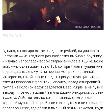
Фото 1/1
Однако, от косаря остается двести рублей, на два шота
настойки — из ягодного разнообразия выбираю бруснику
и изучаю напоследок ворох старых винилов в ящике. Боже
мой, «мелодиевский» Jethro Tull, который мама купила мне
в двенадцать лет, чуть ни первая моя рок-пластинка!
Интересно, какой процент здесь присутствующих слышал
этих динозавров с флейтой. Впрочем, вслед отыгравшей
группе из колонок вдруг раздается Deep Purple, а на пути к
выходу я ловлю ласковый взгляд Джими Хендрикса со стен
туалета. Действительно, какая разница, сколько лет
хорошей музыке. Теперь бы не споткнуться и не свалиться
пролетом ниже, где доски и пыльный велик. Кажется, Вуди