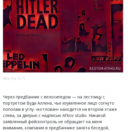
Фото 1/1
Через предбанник с велосипедом — на лестницу с
портретом Вуди Аллена, чье изумленное лицо согнуто
пополам в углу: «котлован» находится на втором этаже
слева, за дверью с надписью Al'kov studio. Никакой
заявленный фейсконтроль не обращает на меня
внимания, компания в предбаннике занята беседой,