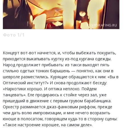
Фото 1/1
Концерт вот-вот начнется, и, чтобы выбежать покурить,
приходится выкапывать куртку из-под кургана одежды.
Народ продолжает прибывать: из такси выходят пять
стильно одетых тонких барышень — понятно, как они в
шевроле разместились. Курящие обращаются к ним: «Вы в
Оптический институт?» И снова продолжают беседу:
«Наркотики хорошо. И оптика неплохо. Пойдем
танцевать». Еле продираюсь к стойке через зал, уже
пришедший в движение с первым грувом барабанщика.
Оркестр разминается джаз-фанковым риффом, прежде
чем дать волю импровизации, и мне нечего возразить
юноше в полосатом, говорящем куда-то в сторону сцены:
«Такое настроение хорошее, на самом деле».