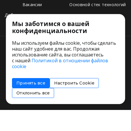
Вакансии
Основной стек технологий
Добавить свое заведение
Мы заботимся о вашей
Тарифы
конфиденциальности
Мы используем файлы cookie, чтобы сделать
наш сайт удобнее для вас. Продолжая
использование сайта, вы соглашаетесь
с нашей
Политикой в отношении файлов
Пользовательское соглашение
cookie
Политика обработки персональных данных
Согласие на обработку персональных данных
Принять все
Настроить Cookie
Соглашение об информировании
Политика использования cookies
Отклонить все
Restorating.ru © 1999 - 2026