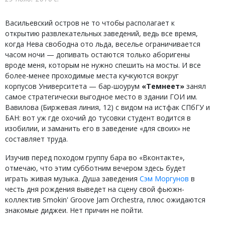
Васильевский остров не то чтобы располагает к
открытию развлекательных заведений, ведь все время,
когда Нева свободна ото льда, веселье ограничивается
часом ночи — допивать остаются только аборигены
вроде меня, которым не нужно спешить на мосты. И все
более-менее проходимые места кучкуются вокруг
корпусов Университета — бар-шоурум
«Темнеет»
занял
самое стратегически выгодное место в здании ГОИ им.
Вавилова (Биржевая линия, 12) с видом на истфак СПбГУ и
БАН: вот уж где охочий до тусовки студент водится в
изобилии, и заманить его в заведение «для своих» не
составляет труда.
Изучив перед походом группу бара во «Вконтакте»,
отмечаю, что этим субботним вечером здесь будет
играть живая музыка. Душа заведения
Сэм Моргунов
в
честь дня рождения выведет на сцену свой фьюжн-
коллектив Smokin' Groove Jam Orchestra, плюс ожидаются
знакомые диджеи. Нет причин не пойти.