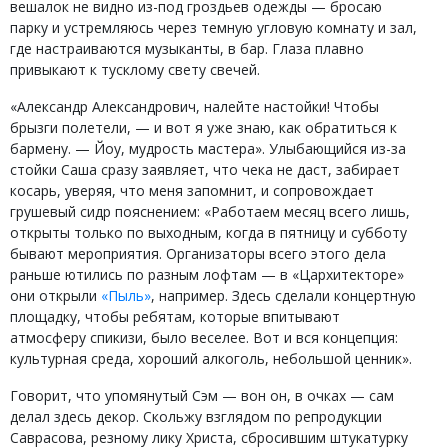
вешалок не видно из-под гроздьев одежды — бросаю
парку и устремляюсь через темную угловую комнату и зал,
где настраиваются музыканты, в бар. Глаза плавно
привыкают к тусклому свету свечей.
«Александр Александрович, налейте настойки! Чтобы
брызги полетели, — и вот я уже знаю, как обратиться к
бармену. — Йоу, мудрость мастера». Улыбающийся из-за
стойки Саша сразу заявляет, что чека не даст, забирает
косарь, уверяя, что меня запомнит, и сопровождает
грушевый сидр пояснением: «Работаем месяц всего лишь,
открыты только по выходным, когда в пятницу и субботу
бывают мероприятия. Организаторы всего этого дела
раньше ютились по разным лофтам — в «Цархитекторе»
они открыли
«Пыль»
, например. Здесь сделали концертную
площадку, чтобы ребятам, которые впитывают
атмосферу спикизи, было веселее. Вот и вся концепция:
культурная среда, хороший алкоголь, небольшой ценник».
Говорит, что упомянутый Сэм — вон он, в очках — сам
делал здесь декор. Скольжу взглядом по репродукции
Саврасова, резному лику Христа, сбросившим штукатурку