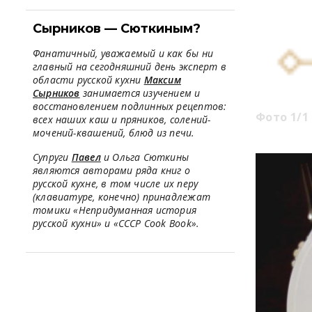
Сырников — Сюткиным?
Фанатичный, уважаемый и как бы ни
главный на сегодняшний день эксперт в
области русской кухни
Максим
Сырников
занимается изучением и
восстановлением подлинных рецептов:
Фото 1/1
всех наших каш и пряников, солений-
мочений-квашений, блюд из печи.
Супруги
Павел
и Ольга Сюткины
являются авторами ряда книг о
русской кухне, в том числе их перу
(клавиатуре, конечно) принадлежат
томики «Непридуманная история
русской кухни» и «СССР Cook Book».