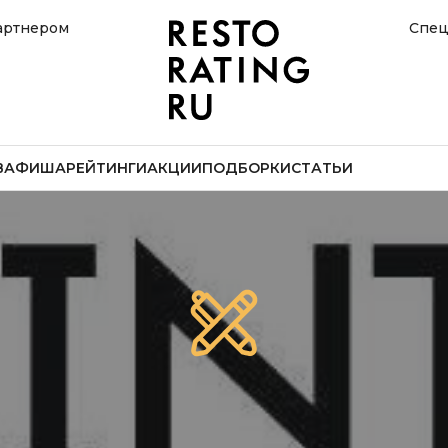
артнером
Спец
В
АФИША
РЕЙТИНГИ
АКЦИИ
ПОДБОРКИ
СТАТЬИ