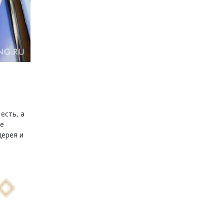
есть, а
не
дерея и