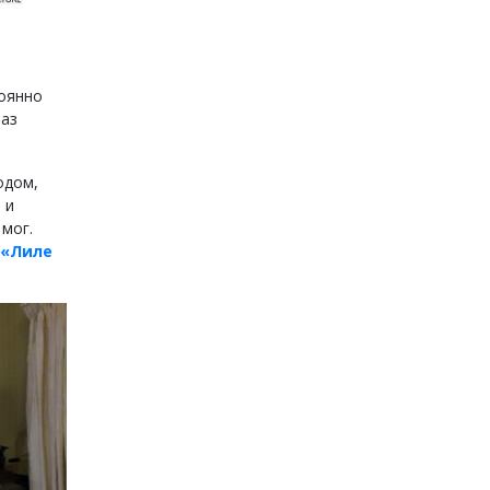
тоянно
раз
одом,
 и
 мог.
«Лиле