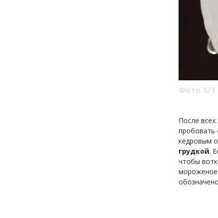
Фото 1/1
После всех
пробовать
кедровым о
грудкой
. 
чтобы вотк
мороженое.
обозначено