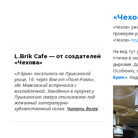
«Чехо
«Чехов» уж
проверяю р
«Чехов»
по
На вид тут
L.Brik Cafe — от создателей
птички в ок
«Чехова»
дырками. Да
Особенно, 
«Л.Брик» поселилась на Пушкинской
Брик»
. На
улице, 16: через дом от «Пале-Рояль»,
где Маяковский встречался с
возлюбленной. Заведение в проулке у
Пушкинского сквера стилизовано под
жеманный литературно-
художественный салон.
Читать далее