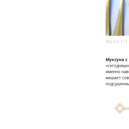
Фото 1/1
Муксуна с
«сегодняшне
именно наво
мешает сов
подсушенны