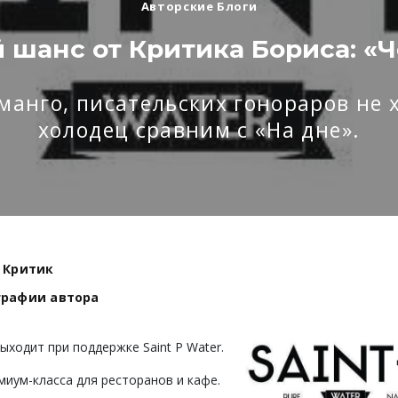
Авторские Блоги
 шанс от Критика Бориса: «
манго, писательских гонораров не х
холодец сравним с «На дне».
 Критик
графии автора
ыходит при поддержке Saint P Water.
миум-класса для ресторанов и кафе.