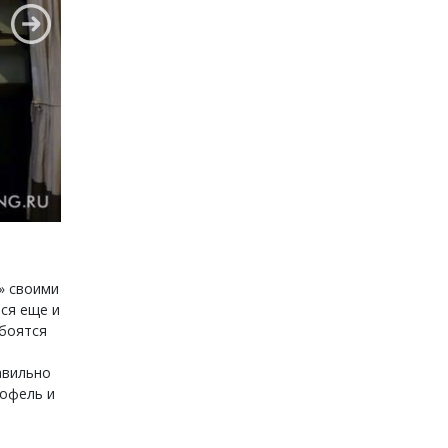
е» своими
ся еще и
 боятся
авильно
тофель и