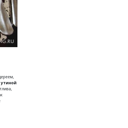
дереем,
й
утиной
тлива,
ак
е