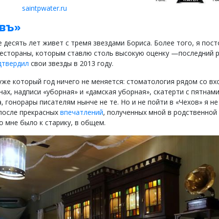
saintpwater.ru
въ»
е десять лет живет с тремя звездами Бориса. Более того, я пос
естораны, которым ставлю столь высокую оценку —последний 
дтвердил
свои звезды в 2013 году.
 уже который год ничего не меняется: стоматология рядом со вх
нах, надписи «уборная» и «дамская уборная», скатерти с пятнами
, гонорары писателям нынче не те. Но и не пойти в «Чехов» я не
после прекрасных
впечатлений
, полученных мной в родственной
до мне было к старику, в общем.