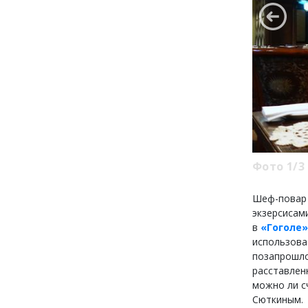
Фото 1/3
Шеф-повар т
экзерсисам
в
«Гоголе»
использова
позапрошло
расставлен
можно ли с
Сюткиным.