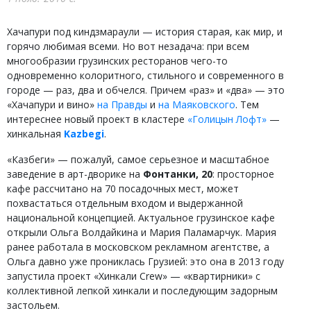
Хачапури под киндзмараули — история старая, как мир, и
горячо любимая всеми. Но вот незадача: при всем
многообразии грузинских ресторанов чего-то
одновременно колоритного, стильного и современного в
городе — раз, два и обчелся. Причем «раз» и «два» — это
«Хачапури и вино»
на Правды
и
на Маяковского
. Тем
интереснее новый проект в кластере
«Голицын Лофт»
—
хинкальная
Kazbegi
.
«Казбеги» — пожалуй, самое серьезное и масштабное
заведение в арт-дворике на
Фонтанки, 20
: просторное
кафе рассчитано на 70 посадочных мест, может
похвастаться отдельным входом и выдержанной
национальной концепцией. Актуальное грузинское кафе
открыли Ольга Волдайкина и Мария Паламарчук. Мария
ранее работала в московском рекламном агентстве, а
Ольга давно уже прониклась Грузией: это она в 2013 году
запустила проект «Хинкали Crew» — «квартирники» с
коллективной лепкой хинкали и последующим задорным
застольем.