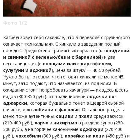
Фото 1/2
Kazbegi зовут себя сахинкле, что в переводе с грузинского
означает «хинкальная». С хинкали в заведении полный
порядок. Предложено три мясных варианта (
с говядиной
и свининой с зеленью/без и с бараниной
) и два
вегетарианских (
с овощами или с картофелем,
сулугуни и аджикой
), цена за штуку — 40-50 рублей.
Нужно быть готовым, что готовят хинкали не менее 45
минут, зато подают, что называется, из-под ножа. В
ожидании стоит попробовать хачапури — их здесь шесть
видов (300-350 руб.): от традиционной
лодочки по-
аджарски
, которая буквально тонет в щедрой сырной
начинке, и до
лобиани с фасолью
. Остальные разделы
меню тоже аутентичны:
сациви
и
пхали
среди закусок
(210-400 руб.),
харчо
и
чихиртма
в разделе супов (250-
300 руб.), а на горячее каноничные
оджахури
(270-400
руб.),
чахохбили
(300 руб.),
корейка на кеци
(450 руб.) и