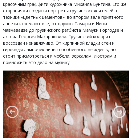
красочным граффити художника Михаила Бунтина. Его же
стараниями созданы портреты грузинских деятелей в
технике «цветных цементов»: во втором зале приятного
аппетита желают все, от царицы Тамары и Нины
Чавчавадзе до грузинского регбиста Мамуки Горгодзе и
актера Георгия Махарашвили. Грузинский колорит
воссоздан ненавязчиво. От кирпичной кладки стен и
гирлянды лампочек ничего особенного не ждешь, но
стоит присмотреться к мебели, зеркалам, люстрам и
помножить это дело на музыку.