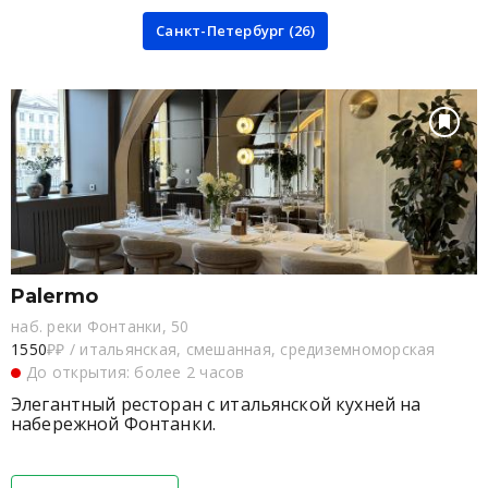
Санкт-Петербург (26)
Palermo
наб. реки Фонтанки, 50
1550
₽₽
/
итальянская, смешанная, средиземноморская
До открытия: более 2 часов
Элегантный ресторан с итальянской кухней на
набережной Фонтанки.