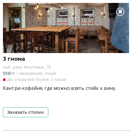
3 гнома
наб. реки Фонтанки, 79
550
₽₽
/
смешанная, снэки
До открытия: более 2 часов
Кантри-кофейня, где можно взять стейк к вину.
Заказать столик