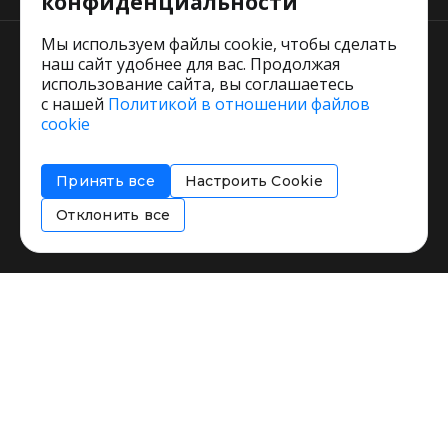
конфиденциальности
Мы используем файлы cookie, чтобы сделать
наш сайт удобнее для вас. Продолжая
использование сайта, вы соглашаетесь
с нашей
Политикой в отношении файлов
Пользовательское соглашение
cookie
Политика обработки персональных данных
Согласие на обработку персональных данных
Принять все
Настроить Cookie
Соглашение об информировании
Политика использования cookies
Отклонить все
Restorating.ru © 1999 - 2026