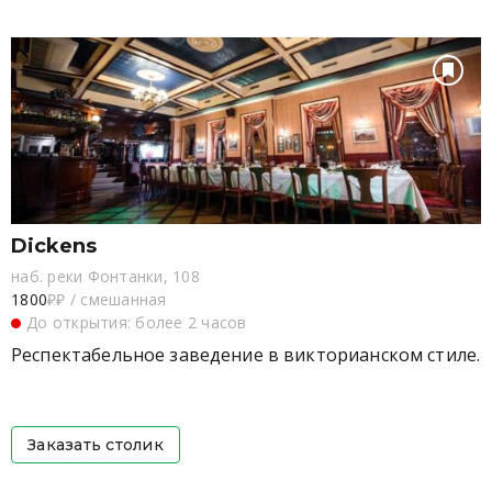
Dickens
наб. реки Фонтанки, 108
1800
₽₽
/
смешанная
До открытия: более 2 часов
Респектабельное заведение в викторианском стиле.
Заказать столик