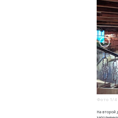
Фото 1/4
На второй д
заполненна