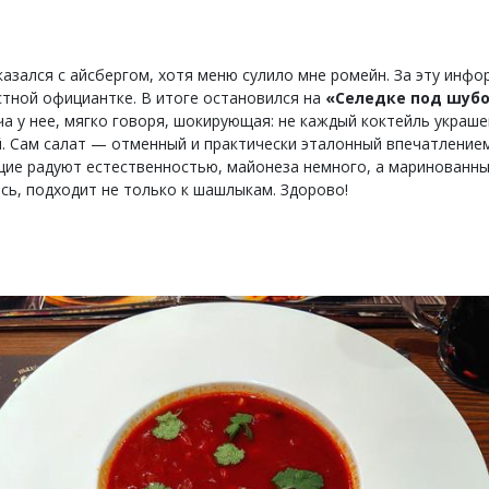
казался с айсбергом, хотя меню сулило мне ромейн. За эту инф
стной официантке. В итоге остановился на
«Селедке под шубо
ча у нее, мягко говоря, шокирующая: не каждый коктейль украше
. Сам салат — отменный и практически эталонный впечатлением
ие радуют естественностью, майонеза немного, а маринованны
ось, подходит не только к шашлыкам. Здорово!