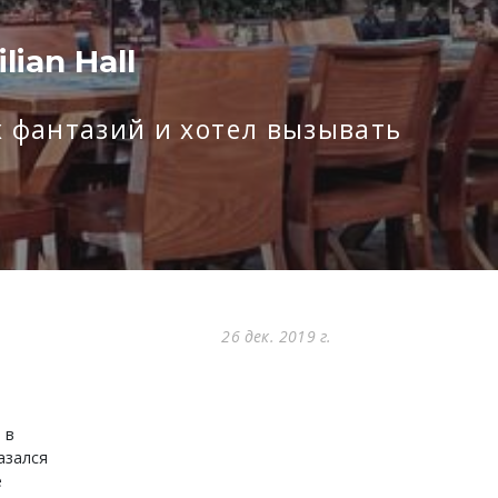
ian Hall
х фантазий и хотел вызывать
26 дек. 2019 г.
 в
азался
е