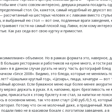
Чтобы мне стало совсем интересно, девушка решила посадить о
определенный стол. Он, кажется, самый неудобный из двухсот в
— рассчитанный на шестерых человек и с лавками вместо стулье
а, и выбранный ею стол — вот они, подлинные враги заведения,
страивают гостя на самый плохой лад. Лавки, если кому интерес
тые. Как раз сюда вот свою куртку и примостил.
ксимиллиане» объемное. Но в рамках формата это, наверное, 
 В больших ресторанах и работников на кухне много, и гости р
зие» я в данном случае ругать не могу. Часть фотографий блюд
начком «Since 2008». Видимо, это блюда, которые не менялись п
 лет? «Шашлыки круглый год», «Цезарь», пицца, хачапури — вот 
ойный арсенал. Если бумажное меню еще более-менее аккуратно
у мерзко держать в руках. А я, напомню, врач: брезгливость не
щем, прикасаться к этому буклету я не стал, за напитки не пояс
ь в основном меню, так что взял стаут (240 руб./0,5 л), который
овторил. Потому что он не молочный даже, а праздничный. Жал
 подали пиво не в красивом бокале с логотипом заведения, а в