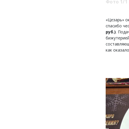
Фото 1/1
«Цезарь» о
спасибо че
руб.)
. Пода
бижутерией
составляющ
как оказал