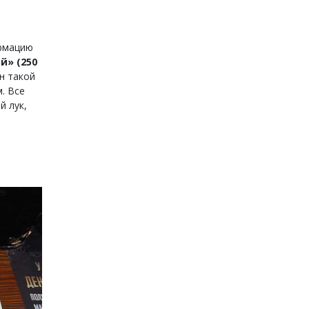
ормацию
й» (250
н такой
. Все
й лук,