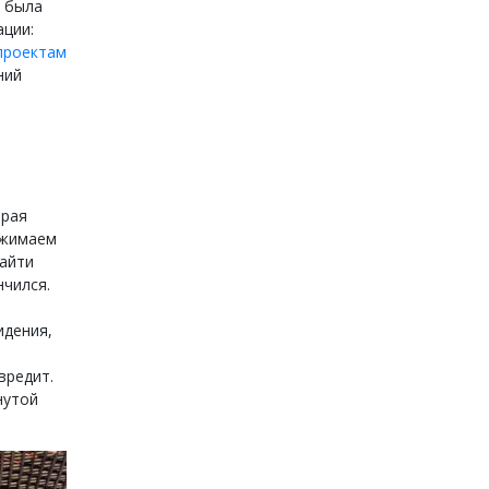
ь была
ации:
проектам
ний
орая
сжимаем
найти
нчился.
идения,
вредит.
нутой