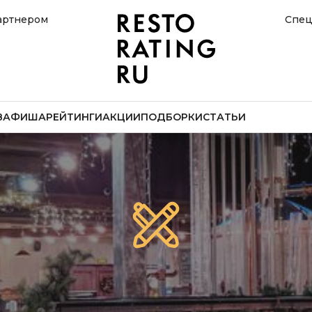
артнером
Спец
В
АФИША
РЕЙТИНГИ
АКЦИИ
ПОДБОРКИ
СТАТЬИ