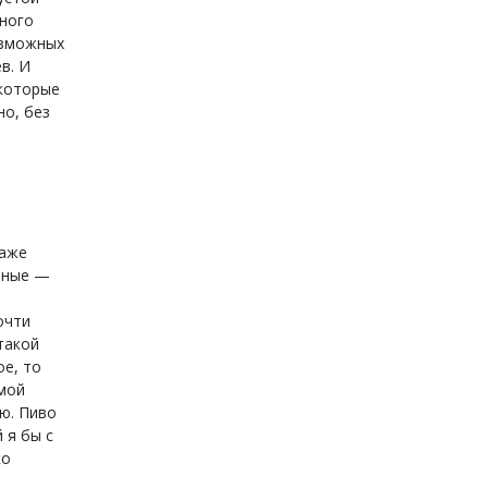
дного
озможных
в. И
 которые
но, без
даже
азные —
очти
такой
е, то
 мой
ню. Пиво
 я бы с
ко