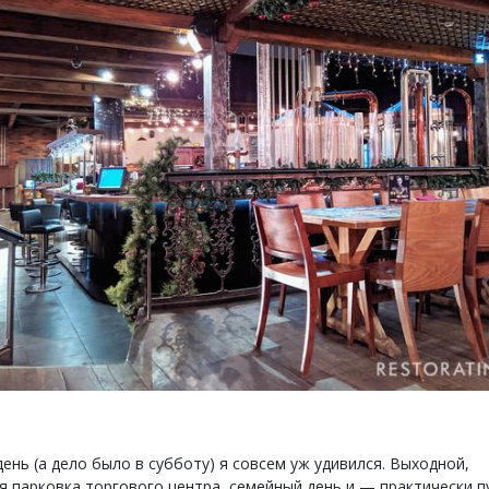
ень (а дело было в субботу) я совсем уж удивился. Выходной,
я парковка торгового центра, семейный день и — практически п