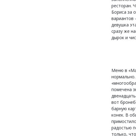
ресторан. 
Бориса за 
вариантов 
девушка эт
сразу же на
дырок и чис
Меню в «Ма
нормально.
«многообра
помечена з
двенадцать
вот бронеб
барную карт
конек. В об
примостилос
радостью п
только, что