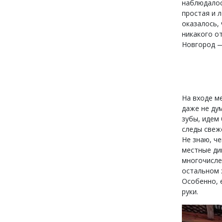
наблюдалос
простая и 
оказалось,
никакого о
Новгород —
На входе м
даже не ду
зубы, идем
следы свеж
Не знаю, ч
местные ди
многочисле
остальном ж
Особенно, 
руки.