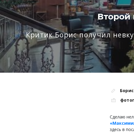
Второй 
Критик Борис получил невку
Борис
фото
Сделаю нело
«Максими
здесь в пос