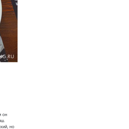
и он
яш.
кий, но