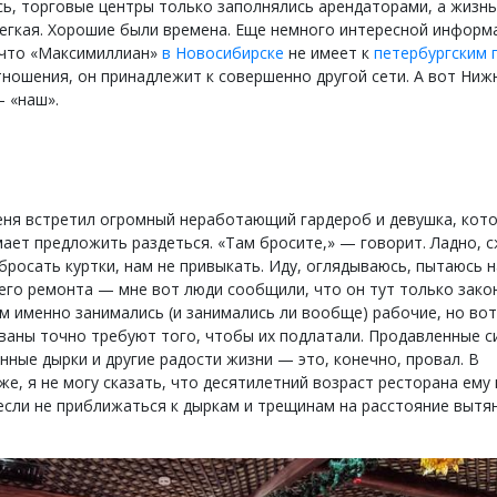
ь, торговые центры только заполнялись арендаторами, а жизн
легкая. Хорошие были времена. Еще немного интересной информ
 что «Максимиллиан»
в Новосибирске
не имеет к
петербургским 
тношения, он принадлежит к совершенно другой сети. А вот Ниж
 «наш».
еня встретил огромный неработающий гардероб и девушка, кот
мает предложить раздеться. «Там бросите,» — говорит. Ладно, 
 бросать куртки, нам не привыкать. Иду, оглядываюсь, пытаюсь 
его ремонта — мне вот люди сообщили, что он тут только зако
ем именно занимались (и занимались ли вообще) рабочие, но вот
ваны точно требуют того, чтобы их подлатали. Продавленные с
нные дырки и другие радости жизни — это, конечно, провал. В
е, я не могу сказать, что десятилетний возраст ресторана ему 
если не приближаться к дыркам и трещинам на расстояние вытя