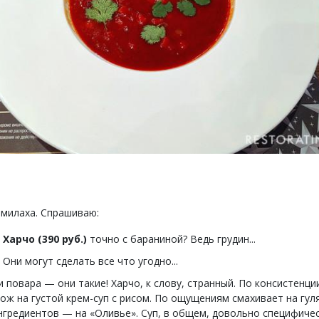
милаха. Спрашиваю:
Харчо (390 руб.)
точно с бараниной? Ведь грудин...
Они могут сделать все что угодно...
и повара — они такие! Харчо, к слову, странный. По консистенци
ож на густой крем-суп с рисом. По ощущениям смахивает на гул
нгредиентов — на «Оливье». Суп, в общем, довольно специфичес