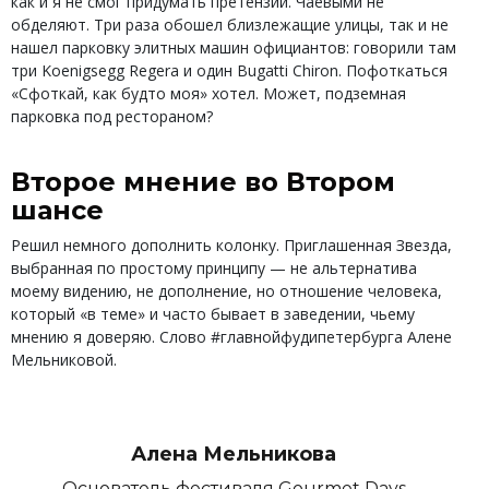
как и я не смог придумать претензий. Чаевыми не
обделяют. Три раза обошел близлежащие улицы, так и не
нашел парковку элитных машин официантов: говорили там
три Koenigsegg Regera и один Bugatti Chiron. Пофоткаться
«Сфоткай, как будто моя» хотел. Может, подземная
парковка под рестораном?
Второе мнение во Втором
шансе
Решил немного дополнить колонку. Приглашенная Звезда,
выбранная по простому принципу — не альтернатива
моему видению, не дополнение, но отношение человека,
который «в теме» и часто бывает в заведении, чьему
мнению я доверяю. Слово #главнойфудипетербурга Алене
Мельниковой.
Алена Мельникова
Основатель фестиваля Gourmet Days