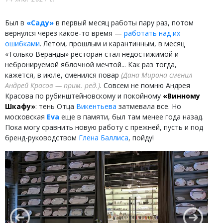
Был в
«Саду»
в первый месяц работы пару раз, потом
вернулся через какое-то время —
работать над их
ошибками
. Летом, прошлым и карантинным, в месяц
«Только Веранды» ресторан стал недостижимой и
небронируемой яблочной мечтой... Как раз тогда,
кажется, в июле, сменился повар
Дана Мирона сменил
Андрей Красов
. Совсем не помню Андрея
Красова по рубинштейновскому и покойному
«Винному
Шкафу»
: тень Отца
Викентьева
затмевала все. Но
московская
Eva
еще в памяти, был там менее года назад.
Пока могу сравнить новую работу с прежней, пусть и под
бренд-руководством
Глена Баллиса
, пойду!