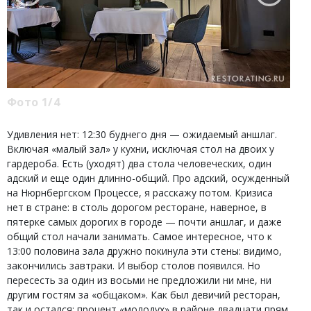
Фото 1/4
Удивления нет: 12:30 буднего дня — ожидаемый аншлаг.
Включая «малый зал» у кухни, исключая стол на двоих у
гардероба. Есть (уходят) два стола человеческих, один
адский и еще один длинно-общий. Про адский, осужденный
на Нюрнбергском Процессе, я расскажу потом. Кризиса
нет в стране: в столь дорогом ресторане, наверное, в
пятерке самых дорогих в городе — почти аншлаг, и даже
общий стол начали занимать. Самое интересное, что к
13:00 половина зала дружно покинула эти стены: видимо,
закончились завтраки. И выбор столов появился. Но
пересесть за один из восьми не предложили ни мне, ни
другим гостям за «общаком». Как был девичий ресторан,
так и остался: процент «молодух» в районе двадцати прям