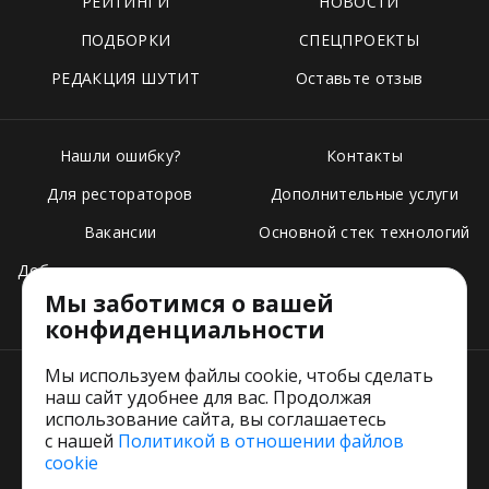
РЕЙТИНГИ
НОВОСТИ
ПОДБОРКИ
СПЕЦПРОЕКТЫ
РЕДАКЦИЯ ШУТИТ
Оставьте отзыв
Нашли ошибку?
Контакты
Для рестораторов
Дополнительные услуги
Вакансии
Основной стек технологий
Добавить свое заведение
Мы заботимся о вашей
Тарифы
конфиденциальности
Мы используем файлы cookie, чтобы сделать
наш сайт удобнее для вас. Продолжая
использование сайта, вы соглашаетесь
с нашей
Политикой в отношении файлов
Пользовательское соглашение
cookie
Политика обработки персональных данных