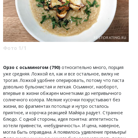
Фото 1/1
Орзо с осьминогом (790)
относительно много, порция
уже средняя. Ложкой ел, как и все остальное, вилку не
трогая. Ложкой удобнее оперировать, потому что паста
довольно бульонистая и легкая. Осьминог, наоборот,
впервые в жизни обжарен монетками до непривычного
солнечного колора. Мелкие кусочки похрустывают без
жизни, во фрагментах потолще и нутро осталось
приятное, и корочка реакцией Майяра радует. Странное
блюдо. С одной стороны, идея понятна: аппетитность
хотели привнести, «небудничность». И цена, наверное,
могла быть оправдана. А появилось удивление премьеры!