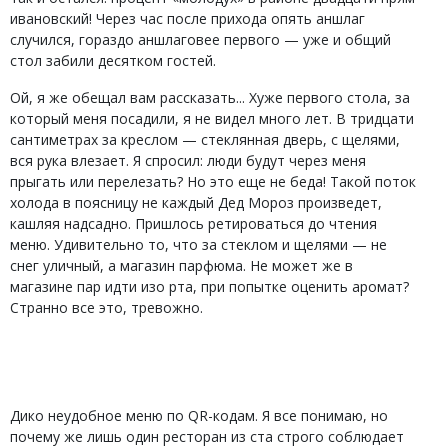
ивановский! Через час после прихода опять аншлаг
случился, гораздо аншлаговее первого — уже и общий
стол забили десятком гостей.
Ой, я же обещал вам рассказать... Хуже первого стола, за
который меня посадили, я не видел много лет. В тридцати
сантиметрах за креслом — стеклянная дверь, с щелями,
вся рука влезает. Я спросил: люди будут через меня
прыгать или перелезать? Но это еще не беда! Такой поток
холода в поясницу не каждый Дед Мороз произведет,
кашляя надсадно. Пришлось ретироваться до чтения
меню. Удивительно то, что за стеклом и щелями — не
снег уличный, а магазин парфюма. Не может же в
магазине пар идти изо рта, при попытке оценить аромат?
Странно все это, тревожно.
Дико неудобное меню по QR-кодам. Я все понимаю, но
почему же лишь один ресторан из ста строго соблюдает