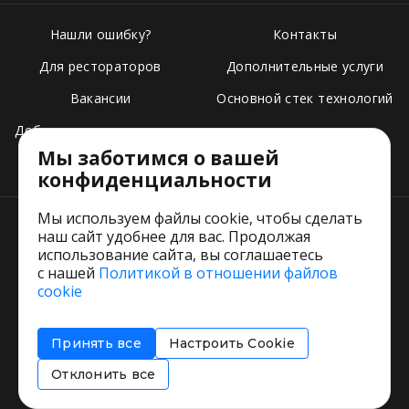
Нашли ошибку?
Контакты
Для рестораторов
Дополнительные услуги
Вакансии
Основной стек технологий
Добавить свое заведение
Мы заботимся о вашей
Тарифы
конфиденциальности
Мы используем файлы cookie, чтобы сделать
наш сайт удобнее для вас. Продолжая
использование сайта, вы соглашаетесь
с нашей
Политикой в отношении файлов
Пользовательское соглашение
cookie
Политика обработки персональных данных
Согласие на обработку персональных данных
Принять все
Настроить Cookie
Соглашение об информировании
Политика использования cookies
Отклонить все
Restorating.ru © 1999 - 2026