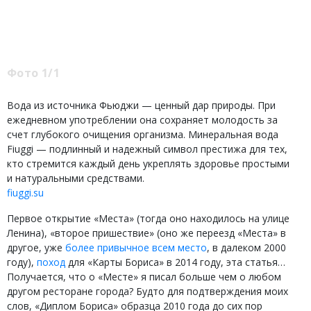
Фото 1/1
Вода из источника Фьюджи — ценный дар природы. При
ежедневном употреблении она сохраняет молодость за
счет глубокого очищения организма. Минеральная вода
Fiuggi — подлинный и надежный символ престижа для тех,
кто стремится каждый день укреплять здоровье простыми
и натуральными средствами.
fiuggi.su
Первое открытие «Места» (тогда оно находилось на улице
Ленина), «второе пришествие» (оно же переезд «Места» в
другое, уже
более привычное всем место
, в далеком 2000
году),
поход
для «Карты Бориса» в 2014 году, эта статья…
Получается, что о «Месте» я писал больше чем о любом
другом ресторане города? Будто для подтверждения моих
слов, «Диплом Бориса» образца 2010 года до сих пор