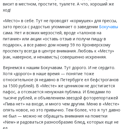
висит в местном, простите, туалете. А что, хороший же
ход!
«Место» в себе. Тут не проводят «кормушек» для прессы,
зато пресса с радостью упоминает о заведении
Бокучавы
сама. Нет и всяких мерзостей, вроде «талонов на
питание» или акции «оставь отзыв и получи пиццу в
подарок», а все равно дом номер 59 по Кронверскому
проспекту всегда в центре внимания. Любовь к «Месту»
(как, наверное, и ненависть) совершенно искренняя.
Вернемся к нашим Бокучавам. Тут дорого. И не сердито.
Хотя «дорого» в наше время — понятие тоже
относительное (я недавно в Петербурге ел бефстроганов
за 1500 рублей). В «Месте» же ценником не достигается
пафос, а отсекается ненужная публика. И блюдами по
тысяче рублей, и объявлением-звездой фоторепортажей
«Пива нет» на входе, и много чем другим. Меню в «Месте»
опять новое, но это привычно. Тем более, что я тут давно
не был — можно не обращать внимания на пометки
«New» и радоваться разнообразию блюд, которых еще не
ел.