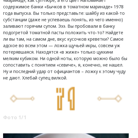
«маринад», как суп-пюре, а его цвет напоминает
содержимое банки «Бычков в томатном маринаде» 1978
года выпуска. Вы только представьте: шайбу из какой-то
субстанции (даже не успеваешь понять, из чего именно)
заливают горячим супом. Эээ. Вы пробовали в банку
подогретой томатной пасты положить что-то? Найдете
ли вы там, на самом дне, вкус кусочков креветки? Самое
адское во всем этом — ложка щучьей икры, совсем уж
потерявшаяся. Находятся «в жиже» только цуккини
мелким кубиком. Ни одной ноты, которую можно было бы
сопоставить с понятием «севиче», я, конечно, не нашел.
Ну и последний удар от официантов – ложку к этому чуду
не дают. Хлебай супец вилкой.
Фото 1/1