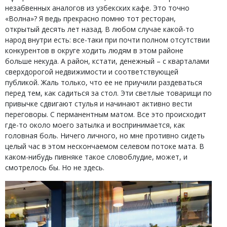
незабвенных аналогов из узбекских кафе. Это точно
«Волна»? Я ведь прекрасно помню тот ресторан,
открытый десять лет назад. В любом случае какой-то
народ внутри есть: все-таки при почти полном отсутствии
конкурентов в округе ходить людям в этом районе
больше некуда. А район, кстати, денежный – с кварталами
сверхдорогой недвижимости и соответствующей
публикой. Жаль только, что ее не приучили раздеваться
перед тем, как садиться за стол. Эти светлые товарищи по
привычке сдвигают стулья и начинают активно вести
переговоры. С перманентным матом. Все это происходит
где-то около моего затылка и воспринимается, как
головная боль. Ничего личного, но мне противно сидеть
целый час в этом нескончаемом селевом потоке мата. В
каком-нибудь пивняке такое словоблудие, может, и
смотрелось бы. Но не здесь.