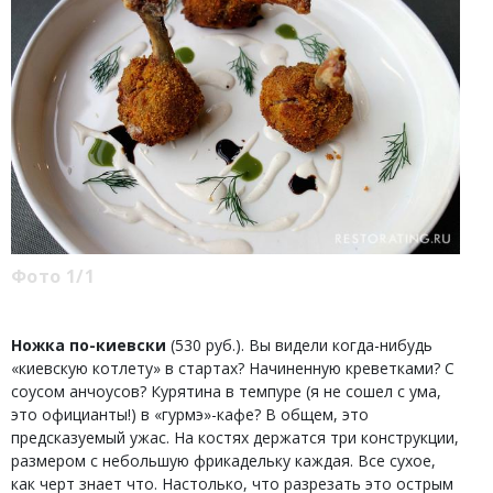
Фото 1/1
Ножка по-киевски
(530 руб.). Вы видели когда-нибудь
«киевскую котлету» в стартах? Начиненную креветками? С
соусом анчоусов? Курятина в темпуре (я не сошел с ума,
это официанты!) в «гурмэ»-кафе? В общем, это
предсказуемый ужас. На костях держатся три конструкции,
размером с небольшую фрикадельку каждая. Все сухое,
как черт знает что. Настолько, что разрезать это острым