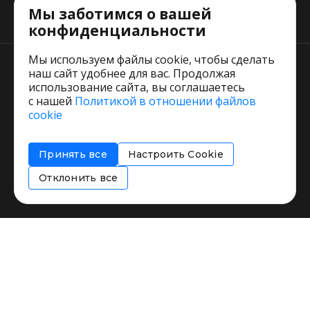
Мы заботимся о вашей
Тарифы
конфиденциальности
Мы используем файлы cookie, чтобы сделать
наш сайт удобнее для вас. Продолжая
использование сайта, вы соглашаетесь
с нашей
Политикой в отношении файлов
Пользовательское соглашение
cookie
Политика обработки персональных данных
Согласие на обработку персональных данных
Принять все
Настроить Cookie
Соглашение об информировании
Политика использования cookies
Отклонить все
Restorating.ru © 1999 - 2026