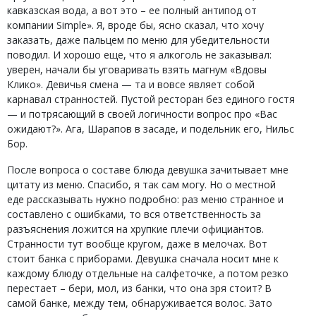
кавказская вода, а вот это – ее полный антипод от
компании Simple». Я, вроде бы, ясно сказал, что хочу
заказать, даже пальцем по меню для убедительности
поводил. И хорошо еще, что я алкоголь не заказывал:
уверен, начали бы уговаривать взять магнум «Вдовы
Клико». Девичья смена — та и вовсе являет собой
карнавал странностей. Пустой ресторан без единого гостя
— и потрясающий в своей логичности вопрос про «Вас
ожидают?». Ага, Шарапов в засаде, и подельник его, Нильс
Бор.
После вопроса о составе блюда девушка зачитывает мне
цитату из меню. Спасибо, я так сам могу. Но о местной
еде рассказывать нужно подробно: раз меню странное и
составлено с ошибками, то вся ответственность за
разъяснения ложится на хрупкие плечи официантов.
Странности тут вообще кругом, даже в мелочах. Вот
стоит банка с приборами. Девушка сначала носит мне к
каждому блюду отдельные на салфеточке, а потом резко
перестает – бери, мол, из банки, что она зря стоит? В
самой банке, между тем, обнаруживается волос. Зато