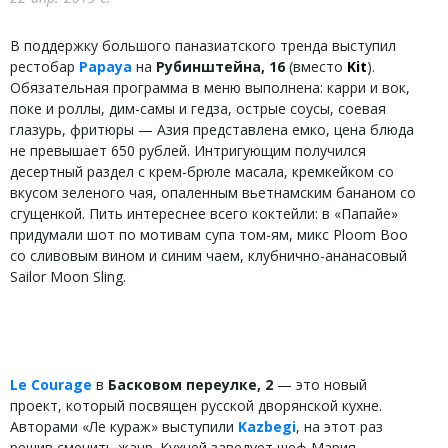
В поддержку большого паназиатского тренда выступил
рестобар
Papaya
на
Рубинштейна, 16
(вместо
Kit
).
Обязательная программа в меню выполнена: карри и вок,
поке и роллы, дим-самы и гедза, острые соусы, соевая
глазурь, фритюры — Азия представлена емко, цена блюда
не превышает 650 рублей. Интригующим получился
десертный раздел с крем-брюле масала, кремкейком со
вкусом зеленого чая, опаленным вьетнамским бананом со
сгущенкой. Пить интереснее всего коктейли: в «Папайе»
придумали шот по мотивам супа том-ям, микс Ploom Boo
со сливовым вином и синим чаем, клубнично-ананасовый
Sailor Moon Sling.
Le Courage
в
Басковом переулке, 2
— это новый
проект, который посвящен русской дворянской кухне.
Авторами «Ле кураж» выступили
Kazbegi
, на этот раз
решив сменить жанр. Кухней заведует шеф Мария