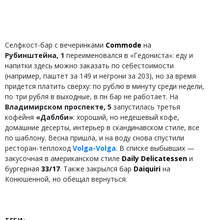
Селфкост-бар с вечеринками
Commode
на
Рубинштейна, 1
переименовался в «Гедониста»: еду и
напитки здесь можно заказать по себестоимости
(например, паштет за 149 и негрони за 203), но за время
придется платить сверху: по рублю в минуту среди недели,
по три рубля в выходные, в пн бар не работает. На
Владимирском проспекте, 5
запустилась третья
кофейня
«Даблби»
: хороший, но недешевый кофе,
домашние десерты, интерьер в скандинавском стиле, все
по шаблону. Весна пришла, и на воду снова спустили
ресторан-теплоход
Volga-Volga
. В списке выбывших —
закусочная в американском стиле
Daily Delicatessen
и
бургерная
33/17
. Также закрылся бар
Daiquiri
на
Конюшенной, но обещал вернуться.