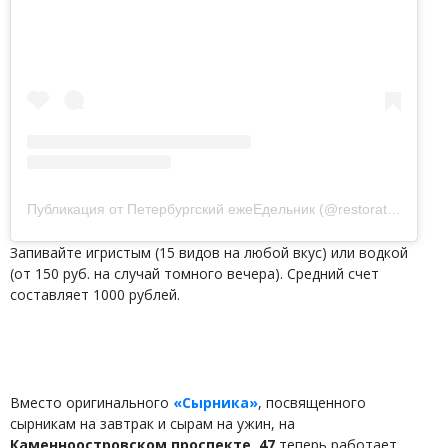
Публикация от Петербургский ежеЕдельник (@restorating.ru)
20
Запивайте игристым (15 видов на любой вкус) или водкой
(от 150 руб. на случай томного вечера). Средний счет
составляет 1000 рублей.
Вместо оригинального
«Сырника»
, посвященного
сырникам на завтрак и сырам на ужин, на
Каменноостровском проспекте, 47
теперь работает