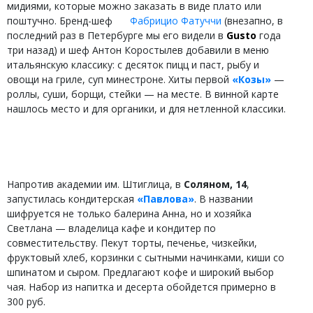
мидиями, которые можно заказать в виде плато или
поштучно. Бренд-шеф
Фабрицио Фатуччи
(внезапно, в
последний раз в Петербурге мы его видели в
Gusto
года
три назад) и шеф Антон Коростылев добавили в меню
итальянскую классику: с десяток пицц и паст, рыбу и
овощи на гриле, суп минестроне. Хиты первой
«Козы»
—
роллы, суши, борщи, стейки — на месте. В винной карте
нашлось место и для органики, и для нетленной классики.
Напротив академии им. Штиглица, в
Соляном, 14
,
запустилась кондитерская
«Павлова»
. В названии
шифруется не только балерина Анна, но и хозяйка
Светлана — владелица кафе и кондитер по
совместительству. Пекут торты, печенье, чизкейки,
фруктовый хлеб, корзинки с сытными начинками, киши со
шпинатом и сыром. Предлагают кофе и широкий выбор
чая. Набор из напитка и десерта обойдется примерно в
300 руб.