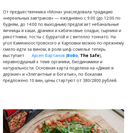
От предшественника «Мона» унаследовала традицию
«нереальных завтраков» — ежедневно с 9:00 (до 12:00 по
будням, до 14:00 по выходным) предлагает небанальные
яичницы и каши, драники и кабачковые оладьи, сырники и
рикоттники, тосты с бурратой и с вителло тоннато. На
угол Каменноостровского и Карповки можно по-прежнему
смело идти за вином, в роли шеф-сомелье теперь
выступает
Арсен Вартанов
(
BoBo
,
The Safe
),
неравнодушный к теме органики, биодинамики и
натуральности. Основная карта поделена на «Дикие и
дерзкие» и «Элегантные и богатые», по бокалам
предложено 10 вин, цены стартуют от 380/2800 рублей.