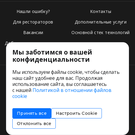
Нашли ошибку?
Контакты
Для рестораторов
Дополнительные услуги
Вакансии
Основной стек технологий
Добавить свое заведение
Мы заботимся о вашей
Тарифы
конфиденциальности
Мы используем файлы cookie, чтобы сделать
наш сайт удобнее для вас. Продолжая
использование сайта, вы соглашаетесь
с нашей
Политикой в отношении файлов
Пользовательское соглашение
cookie
Политика обработки персональных данных
Согласие на обработку персональных данных
Принять все
Настроить Cookie
Соглашение об информировании
Политика использования cookies
Отклонить все
Restorating.ru © 1999 - 2026