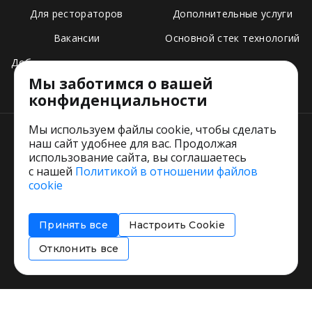
Для рестораторов
Дополнительные услуги
Вакансии
Основной стек технологий
Добавить свое заведение
Мы заботимся о вашей
Тарифы
конфиденциальности
Мы используем файлы cookie, чтобы сделать
наш сайт удобнее для вас. Продолжая
использование сайта, вы соглашаетесь
с нашей
Политикой в отношении файлов
Пользовательское соглашение
cookie
Политика обработки персональных данных
Согласие на обработку персональных данных
Принять все
Настроить Cookie
Соглашение об информировании
Политика использования cookies
Отклонить все
Restorating.ru © 1999 - 2026