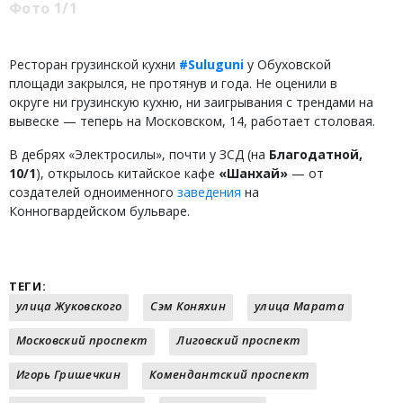
Фото 1/1
Ресторан грузинской кухни
#Suluguni
у Обуховской
площади закрылся, не протянув и года. Не оценили в
округе ни грузинскую кухню, ни заигрывания с трендами на
вывеске — теперь на Московском, 14, работает столовая.
В дебрях «Электросилы», почти у ЗСД (на
Благодатной,
10/1
), открылось китайское кафе
«Шанхай»
— от
создателей одноименного
заведения
на
Конногвардейском бульваре.
ТЕГИ:
улица Жуковского
Сэм Коняхин
улица Марата
Московский проспект
Лиговский проспект
Игорь Гришечкин
Комендантский проспект