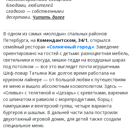
блюдами, любителей
сладкого — собственными
десертами.
Читать далее
В одном из самых «молодых» спальных районов
Петербурга, на
Комендантском, 34/1
, открылся
семейный ресторан
«Солнечный город»
. Заведение
ориентировано на гостей с детьми: разноцветная мебель,
светильники и посуда, мишки-тедди на воздушных шарах
под потолком — все это выглядит почти игрушечным.
Шеф-повар Татьяна Жак долгое время работала на
круизном лайнере — от большой любви к путешествиям
ее меню и вышло абсолютным космополитом. Здесь —
«Оливье» с телятиной и «Цезарь» с креветками, вареники
со шпинатом и равиоли с морепродуктами, борщ с
пампушками и венгерский гуляш, четыре варианта
бургеров и шашлык. В дальней части зала построили
двухэтажный игровой домик, для детей также создали
специальное меню.