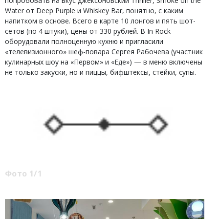
попробовать на вкус джексоновский Thriller, Smoke on the
Water от Deep Purple и Whiskey Bar, понятно, с каким
напитком в основе. Всего в карте 10 лонгов и пять шот-
сетов (по 4 штуки), цены от 330 рублей. В In Rock
оборудовали полноценную кухню и пригласили
«телевизионного» шеф-повара Сергея Рабочева (участник
кулинарных шоу на «Первом» и «Еде») — в меню включены
не только закуски, но и пиццы, бифштексы, стейки, супы.
Фото 1/1