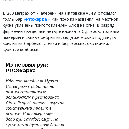
В 200 метрах от «Галереи», на
Лиговском, 48
, открылся
гриль-бар
«Proжарка»
. Как ясно из названия, на местной
кухне увлечены приготовлением блюд на огне. В разряд
фирменных выделили четыре варианта бургеров, три вида
шавермы и свиные ребрышки, сюда же можно подтянуть
крылышки-барбекю, стейки и бюргерские, охотничьи,
куриные колбаски.
Из первых рук:
PROжарка
Идеолог заведения Мурат
Исаев ранее работал на
административных
должностях в ресторанах
Ginza Project, также запускал
собственный проект в
Астане. Интерьер кафе —
дело рук DavydovDesign. На
кухне командует шеф Даниил