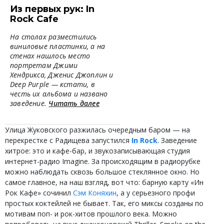
Из первых рук: In
Rock Cafe
На столах разместились
виниловые пластинки, а на
стенах нашлось место
портретам Джими
Хендрикса, Дженис Джоплин и
Deep Purple — кстати, в
честь их альбома и названо
заведение.
Читать далее
Улица Жуковского разжилась очередным баром — на
перекрестке с Радищева запустился
In Rock
. Заведение
хитрое: это и кафе-бар, и звукозаписывающая студия
интернет-радио Imagine. За происходящим в радиорубке
можно наблюдать сквозь большое стеклянное окно. Но
самое главное, на наш взгляд, вот что: барную карту «Ин
Рок Кафе» сочинил
Сэм Коняхин
, а у серьезного профи
простых коктейлей не бывает. Так, его миксы созданы по
мотивам поп- и рок-хитов прошлого века. Можно