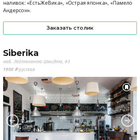
наливок: «ЕстьЖеВика», «Острая японка», «Памело
Андерсон».
Заказать столик
Siberika
наб. Лейтенанта Шмидта, 43
1900 ₽
русская