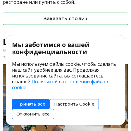
ресторане или купить с собой.
Заказать столик
Шале Морошка
Мы заботимся о вашей
пос. Коробицыно, курорт «Золотая долина»‎,
конфиденциальности
1700 ₽
итальянская, русская, скандинавская
Мы используем файлы cookie, чтобы сделать
наш сайт удобнее для вас. Продолжая
использование сайта, вы соглашаетесь
с нашей
Политикой в отношении файлов
cookie
Принять все
Настроить Cookie
Отклонить все