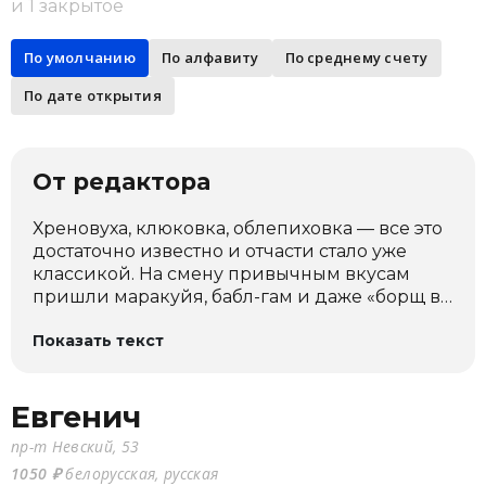
и 1 закрытое
По умолчанию
По алфавиту
По среднему счету
По дате открытия
От редактора
Хреновуха, клюковка, облепиховка — все это
достаточно известно и отчасти стало уже
классикой. На смену привычным вкусам
пришли маракуйя, бабл-гам и даже «борщ в
рюмке»: чего только не придумают бармены!
Показать текст
Для Петербурга же настойки (и наливки) —
дело п
Евгенич
пр-т Невский, 53
1050 ₽
белорусская, русская