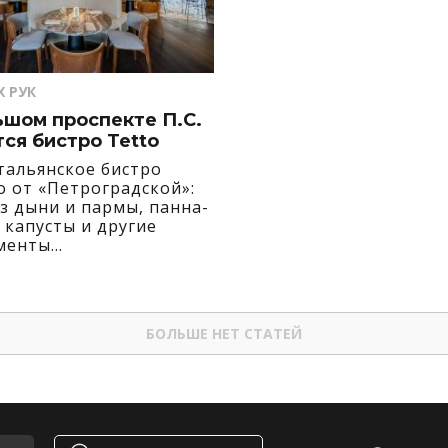
Х РУК
ьшом проспекте П.С.
ся бистро Tetto
тальянское бистро
о от «Петроградской»:
з дыни и пармы, панна-
 капусты и другие
менты
 Ломоносова и Василия
.
БОЛЬШЕ НЕТ СТАТЕЙ