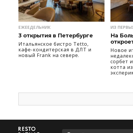
ЕЖЕЕДЕЛЬНИК
ИЗ ПЕРВЫ
3 открытия в Петербурге
На Бол
откроет
Итальянское бистро Tetto,
кафе-кондитерская в ДЛТ и
Новое и
новый Frank на севере.
недалек
сорбет и
котта из
экспери
Дмитрия
Окулова