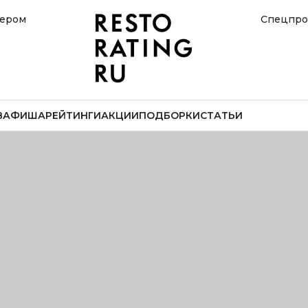
нером
Спецпро
В
АФИША
РЕЙТИНГИ
АКЦИИ
ПОДБОРКИ
СТАТЬИ