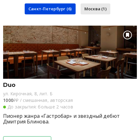
Санкт-Петербург (6)
Москва (1)
Duo
ул. Кирочная, 8, лит. Б
1000
₽₽
/
смешанная, авторская
До закрытия: больше 2 часов
Пионер жанра «Гастробар» и звездный дебют
Дмитрия Блинова.