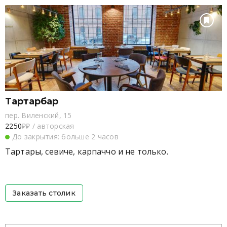
Тартарбар
пер. Виленский, 15
2250
₽₽
/
авторская
До закрытия: больше 2 часов
Тартары, севиче, карпаччо и не только.
Заказать столик