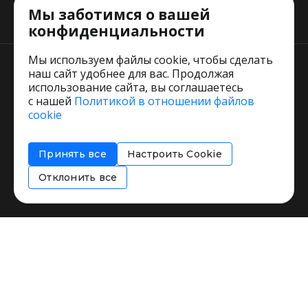
Мы заботимся о вашей
Тарифы
конфиденциальности
Мы используем файлы cookie, чтобы сделать
наш сайт удобнее для вас. Продолжая
использование сайта, вы соглашаетесь
с нашей
Политикой в отношении файлов
Пользовательское соглашение
cookie
Политика обработки персональных данных
Согласие на обработку персональных данных
Принять все
Настроить Cookie
Соглашение об информировании
Политика использования cookies
Отклонить все
Restorating.ru © 1999 - 2026