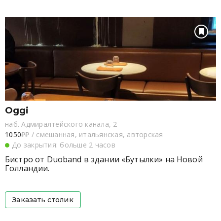
Oggi
наб. Адмиралтейского канала, 2
1050
₽₽
/
смешанная, итальянская, авторская
До закрытия: больше 2 часов
Бистро от Duoband в здании «Бутылки» на Новой
Голландии.
Заказать столик