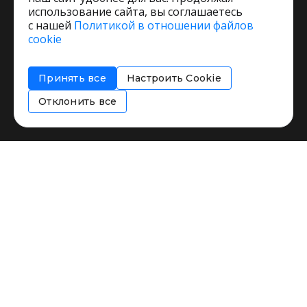
использование сайта, вы соглашаетесь
с нашей
Политикой в отношении файлов
Пользовательское соглашение
cookie
Политика обработки персональных данных
Согласие на обработку персональных данных
Принять все
Настроить Cookie
Соглашение об информировании
Политика использования cookies
Отклонить все
Restorating.ru © 1999 - 2026