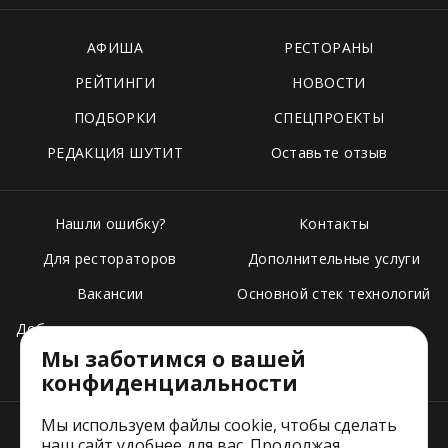
АФИША
РЕСТОРАНЫ
РЕЙТИНГИ
НОВОСТИ
ПОДБОРКИ
СПЕЦПРОЕКТЫ
РЕДАКЦИЯ ШУТИТ
Оставьте отзыв
Нашли ошибку?
Контакты
Для рестораторов
Дополнительные услуги
Вакансии
Основной стек технологий
Добавить свое заведение
Мы заботимся о вашей
Тарифы
конфиденциальности
Мы используем файлы cookie, чтобы сделать
наш сайт удобнее для вас. Продолжая