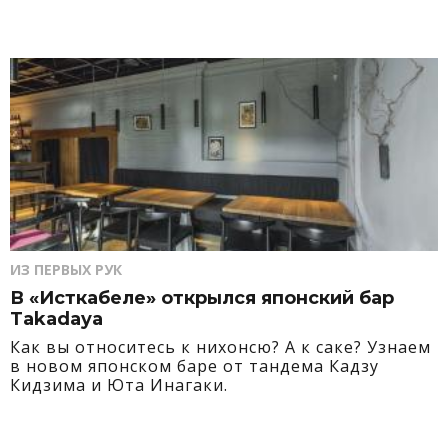
ИЗ ПЕРВЫХ РУК
В «Исткабеле» открылся японский бар
Takadaya
Как вы относитесь к нихонсю? А к саке? Узнаем
в новом японском баре от тандема Кадзу
Кидзима и Юта Инагаки.