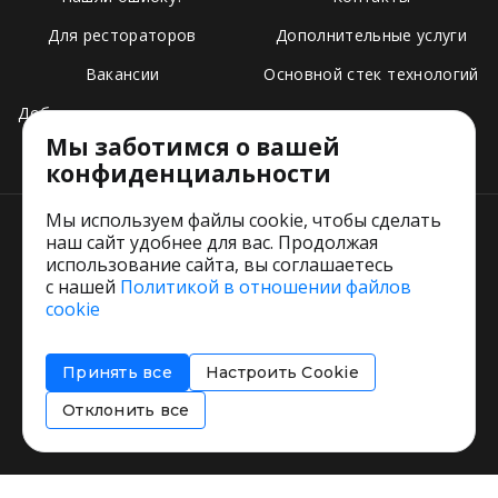
Для рестораторов
Дополнительные услуги
Вакансии
Основной стек технологий
Добавить свое заведение
Мы заботимся о вашей
Тарифы
конфиденциальности
Мы используем файлы cookie, чтобы сделать
наш сайт удобнее для вас. Продолжая
использование сайта, вы соглашаетесь
с нашей
Политикой в отношении файлов
Пользовательское соглашение
cookie
Политика обработки персональных данных
Согласие на обработку персональных данных
Принять все
Настроить Cookie
Соглашение об информировании
Политика использования cookies
Отклонить все
Restorating.ru © 1999 - 2026