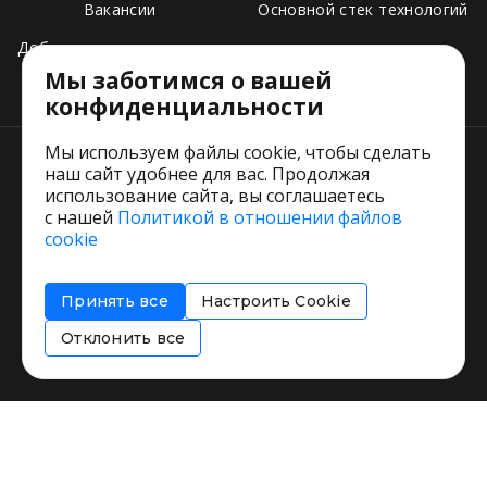
Вакансии
Основной стек технологий
Добавить свое заведение
Мы заботимся о вашей
Тарифы
конфиденциальности
Мы используем файлы cookie, чтобы сделать
наш сайт удобнее для вас. Продолжая
использование сайта, вы соглашаетесь
с нашей
Политикой в отношении файлов
Пользовательское соглашение
cookie
Политика обработки персональных данных
Согласие на обработку персональных данных
Принять все
Настроить Cookie
Соглашение об информировании
Политика использования cookies
Отклонить все
Restorating.ru © 1999 - 2026