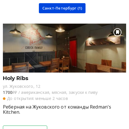
Санкт-Петербург (1)
Holy Ribs
ул. Жуковского, 12
1700
₽₽
/
американская, мясная, закуски к пиву
До открытия: меньше 2 часов
Реберная на Жуковского от команды Redman's
Kitchen.