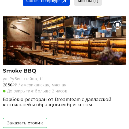
Санкт-Петербург (2)
Москва (1)
Smoke BBQ
ул. Рубинштейна, 11
2850
₽₽
/
американская, мясная
До закрытия: больше 2 часов
Барбекю-ресторан от Dreamteam с далласской
коптильней и образцовым брискетом.
Заказать столик