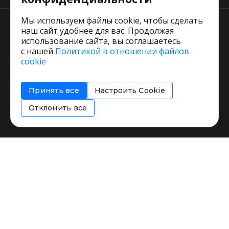
Мы используем файлы cookie, чтобы сделать
наш сайт удобнее для вас. Продолжая
использование сайта, вы соглашаетесь
с нашей
Политикой в отношении файлов
Пользовательское соглашение
cookie
Политика обработки персональных данных
Согласие на обработку персональных данных
Принять все
Настроить Cookie
Соглашение об информировании
Политика использования cookies
Отклонить все
Restorating.ru © 1999 - 2026