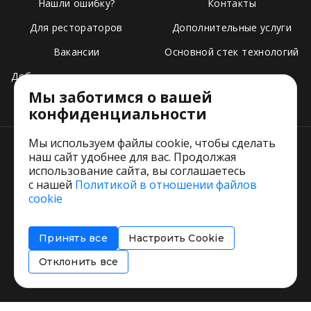
Нашли ошибку?
Контакты
Для рестораторов
Дополнительные услуги
Вакансии
Основной стек технологий
Добавить свое заведение
Мы заботимся о вашей
Тарифы
конфиденциальности
Мы используем файлы cookie, чтобы сделать
наш сайт удобнее для вас. Продолжая
использование сайта, вы соглашаетесь
с нашей
Политикой в отношении файлов
Пользовательское соглашение
cookie
Политика обработки персональных данных
Согласие на обработку персональных данных
Принять все
Настроить Cookie
Соглашение об информировании
Политика использования cookies
Отклонить все
Restorating.ru © 1999 - 2026