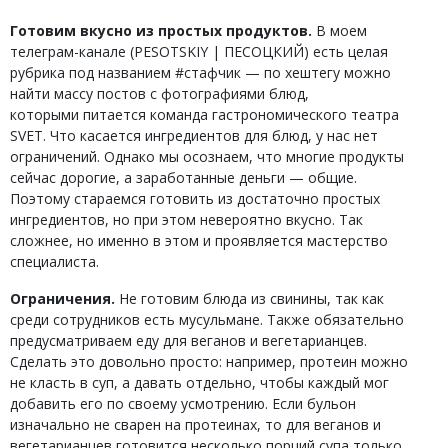
Готовим вкусно из простых продуктов.
В моем
телеграм-канале (PESOTSKIY | ПЕСОЦКИЙ) есть целая
рубрика под названием #cтафчик — по хештегу можно
найти массу постов с фотографиями блюд,
которыми питается команда гастрономического театра
SVET. Что касается ингредиентов для блюд, у нас нет
ограничений. Однако мы осознаем, что многие продукты
сейчас дорогие, а зарабо
танные деньги —
общие
.
Поэтому стараемся готовить из достаточно простых
ингредиентов, но при этом невероятно
вкусно. Так
сложнее, но именно в этом и проявляется мастерство
специалиста.
Ограничения.
Не готовим блюда из свинины, так как
среди сотрудников есть мусульмане.
Также обязательно
предусматриваем еду для веганов и вегетарианцев.
Сделать это довольно просто: например, протеин
можно
не класть
в суп, а давать отдельно, чтобы каждый мог
добавить его по своему усмотрению. Если бульон
изначально не сварен на протеинах, то для веганов и
вегетарианцев готовится несколько порций супа только