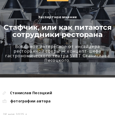
Экспертное мнение
Стафчик, или как питаются
сотрудники ресторана
Все самое интересное от инсайдера
ресторанной сферы — концепт-шефа
гастрономического театра SVET Станислава
Песоцкого.
Станислав Песоцкий
фотографии автора
28 мая 2025 г.