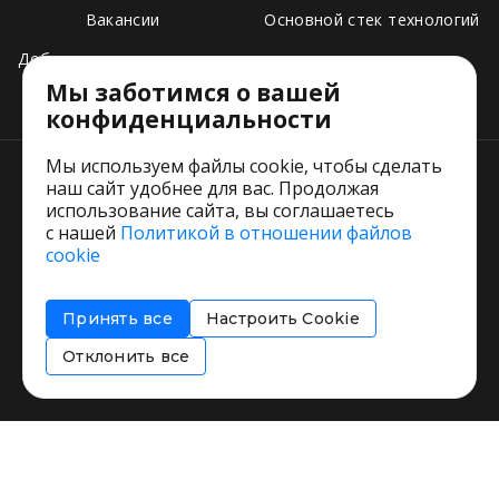
Вакансии
Основной стек технологий
Добавить свое заведение
Мы заботимся о вашей
Тарифы
конфиденциальности
Мы используем файлы cookie, чтобы сделать
наш сайт удобнее для вас. Продолжая
использование сайта, вы соглашаетесь
с нашей
Политикой в отношении файлов
Пользовательское соглашение
cookie
Политика обработки персональных данных
Согласие на обработку персональных данных
Принять все
Настроить Cookie
Соглашение об информировании
Политика использования cookies
Отклонить все
Restorating.ru © 1999 - 2026