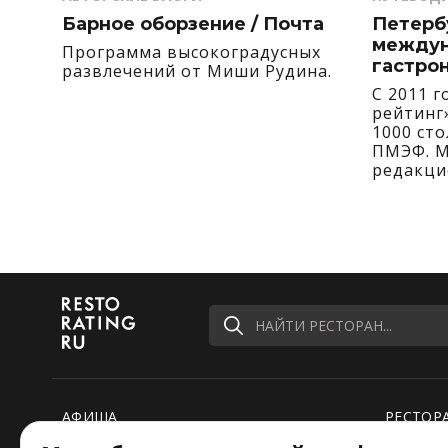
Барное оборзение / Почта
Петерб
между
Программа высокоградусных
гастро
развлечений от Миши Рудина.
С 2011 
рейтинг
1000 ст
ПМЭФ. М
редакци
узнали,
иностра
экономи
НАЙТИ РЕСТОРАН...
АФИША
РЕСТОР