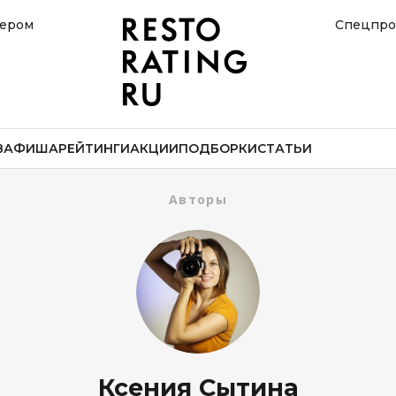
нером
Спецпро
В
АФИША
РЕЙТИНГИ
АКЦИИ
ПОДБОРКИ
СТАТЬИ
Авторы
Ксения Сытина