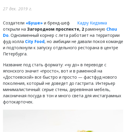
27 дек. 2019 г.
Создатели
«Буше»
и бренд-шеф
Кадзу Кидзима
открыли на
Загородном проспекте, 2
раменную
Chou
Do
. Одноименный корнер с лета работает на территории
фуд-холла
City Food
, но амбиции не давали покоя команде
и подтолкнули к запуску отдельного ресторана в центре
Петербурга.
Название под стать формату: «чу до» в переводе с
японского значит «просто», вот и в раменной на
«Достоевской» все быстро и просто — фастфуд нового
поколения, который не доведет до гастрита. Интерьер
минималистичный: серые стены, деревянная мебель,
лаконичная посуда в тон и много света для инстаграмных
фотокарточек.