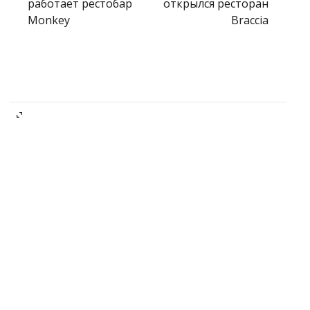
работает рестобар
открылся ресторан
Monkey
Braccia