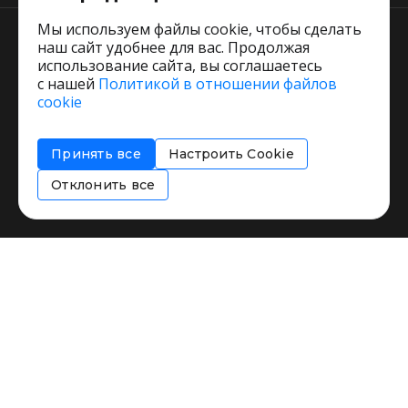
Мы используем файлы cookie, чтобы сделать
наш сайт удобнее для вас. Продолжая
использование сайта, вы соглашаетесь
с нашей
Политикой в отношении файлов
Пользовательское соглашение
cookie
Политика обработки персональных данных
Согласие на обработку персональных данных
Принять все
Настроить Cookie
Соглашение об информировании
Политика использования cookies
Отклонить все
Restorating.ru © 1999 - 2026