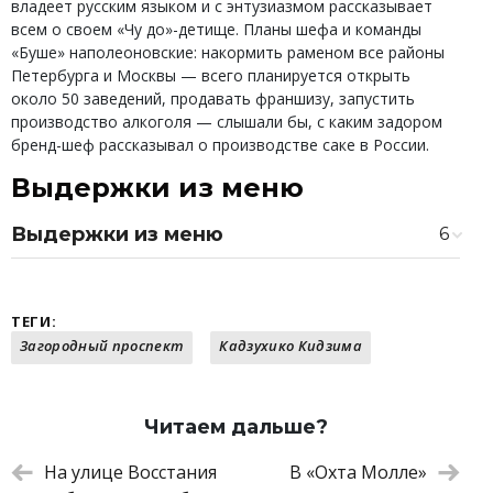
владеет русским языком и с энтузиазмом рассказывает
всем о своем «Чу до»-детище. Планы шефа и команды
«Буше» наполеоновские: накормить раменом все районы
Петербурга и Москвы — всего планируется открыть
около 50 заведений, продавать франшизу, запустить
производство алкоголя — слышали бы, с каким задором
бренд-шеф рассказывал о производстве саке в России.
Выдержки из меню
Выдержки из меню
6
Гю-дон
350 ₽
Гедза с овощами
280 ₽
Гедза с креветками
300 ₽
ТЕГИ:
Мисо-рамен
300 ₽
Загородный проспект
Кадзухико Кидзима
Сио-рамен
300 ₽
Карпаччо из мраморной говядины
430 ₽
Читаем дальше?
На улице Восстания
В «Охта Молле»