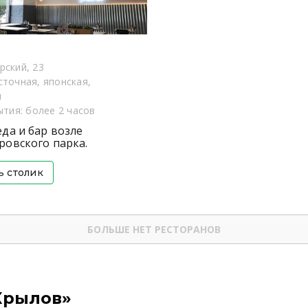
рский, 23
сточная, японская,
я
тия: более 2 часов
еда и бар возле
ровского парка.
ь столик
БОЛЬШЕ НЕТ РЕСТОРАНОВ
 Крылов»