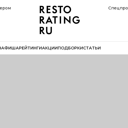
нером
Спецпро
В
АФИША
РЕЙТИНГИ
АКЦИИ
ПОДБОРКИ
СТАТЬИ