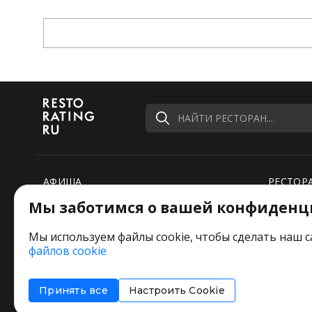
НАЙТИ РЕСТОРАН...
АФИША
РЕСТОР
Мы заботимся о вашей конфиденц
РЕЙТИНГИ
НОВОСТ
ПОДБОРКИ
СПЕЦПР
Мы используем файлы cookie, чтобы сделать наш с
файлов cookie
РЕДАКЦИЯ ШУТИТ
Оставьт
Принять все
Настроить Cookie