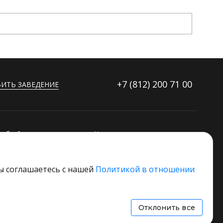
+7 (812)
200 71 00
ИТЬ ЗАВЕДЕНИЕ
ибку?
Контакты
ораторов
Дополнительные услуги
Основной стек технологий
вы соглашаетесь с нашей
Политикой в отношении
 свое заведение
Отклонить все