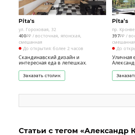
Pita's
Pita’s
ул. Гороховая, 32
пр. Кронве
400
₽₽
/
восточная, японская,
397
₽₽
/
во
смешанная
смешанна
До открытия: более 2 часов
До откры
Скандинавский дизайн и
Уличная 
интересная еда в лепешках.
Александ
Заказать столик
Заказат
Статьи с тегом «Александр