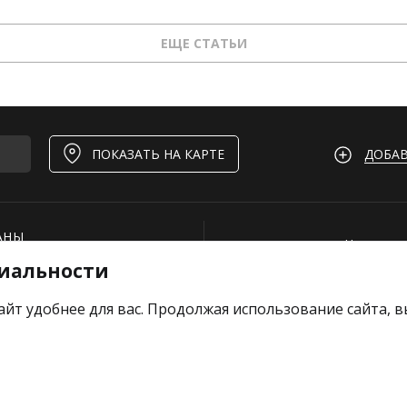
ЕЩЕ СТАТЬИ
ДОБАВ
ПОКАЗАТЬ НА КАРТЕ
АНЫ
Нашли ош
иальности
И
Для рест
ОЕКТЫ
Вакансии
айт удобнее для вас. Продолжая использование сайта, 
е отзыв
Добавить
Тарифы