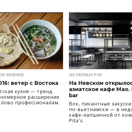
ОЕ МНЕНИЕ
ИЗ ПЕРВЫХ РУК
016: ветер с Востока
На Невском открыло
азиатское кафе Mao.
тская кухня — тренд
bar
ономерное расширение
Слово профессионалам.
Вок, пикантные закуски
по-вьетнамски — в нед
кафе-лапшичной от ко
Pita's.