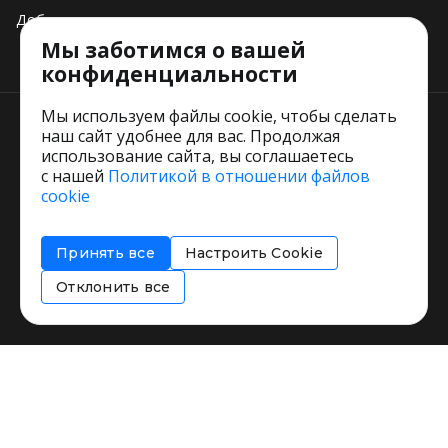
Добавить свое заведение
Мы заботимся о вашей
Тарифы
конфиденциальности
Мы используем файлы cookie, чтобы сделать
наш сайт удобнее для вас. Продолжая
использование сайта, вы соглашаетесь
с нашей
Политикой в отношении файлов
Пользовательское соглашение
cookie
Политика обработки персональных данных
Согласие на обработку персональных данных
Принять все
Настроить Cookie
Соглашение об информировании
Политика использования cookies
Отклонить все
Restorating.ru © 1999 - 2026