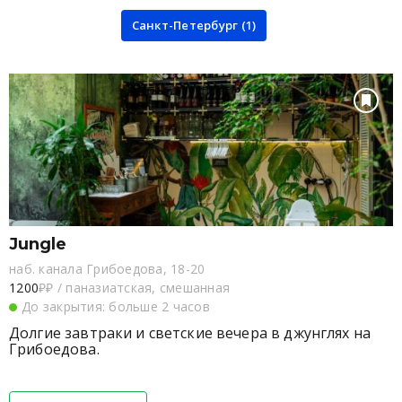
Санкт-Петербург (1)
Jungle
наб. канала Грибоедова, 18-20
1200
₽₽
/
паназиатская, смешанная
До закрытия: больше 2 часов
Долгие завтраки и светские вечера в джунглях на
Грибоедова.