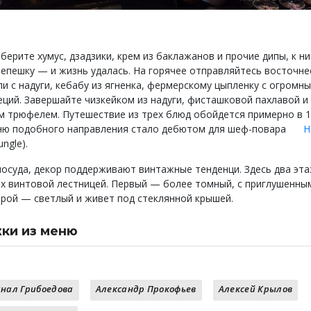
берите хумус, дзадзики, крем из баклажанов и прочие дипы, к н
лепешку — и жизнь удалась. На горячее отправляйтесь восточне
ли с надуги, кебабу из ягненка, фермерскому цыпленку с огромн
еций. Завершайте чизкейком из надуги, фисташковой пахлавой и
 трюфелем. Путешествие из трех блюд обойдется примерно в 
ню подобного направления стало дебютом для шеф-повара
Н
ungle).
посуда, декор поддерживают винтажные тенденци. Здесь два эта
х винтовой лестницей. Первый — более томный, с приглушенны
орой — светлый и живет под стеклянной крышей.
ки из меню
и
й салат
кий цыпленок
нал Грибоедова
Александр Прокофьев
Алексей Крылов
е креветки