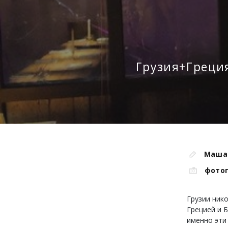
Грузия+Греция
Маша
фото
Грузии ник
Грецией и 
именно эти 