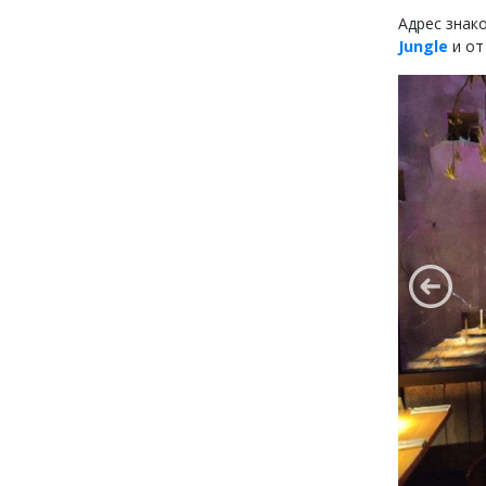
Адрес знак
Jungle
и от