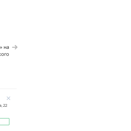
1 250 ₽
890 ₽
350 ₽
290 ₽
» на
кого
, 22