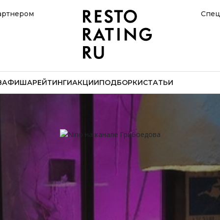
артнером
Спец
В
АФИША
РЕЙТИНГИ
АКЦИИ
ПОДБОРКИ
СТАТЬИ