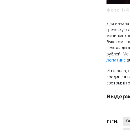
Фото 1/4
Для начала 
греческую 
мини-хинка
букетом сп
шоколадным
рублей. Ме
Лопатина
(J
Интерьер, 
соединенны
светом; вт
Выдерж
Дзадзик
Гречески
Фермерс
Ка
ТЕГИ:
Чесночны