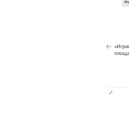
Халуми н
Н
Осьминог
Чизкейк 
Фисташко
«Игри
площ