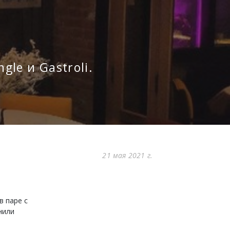
le и Gastroli.
21 мая 2021 г.
в паре с
нили