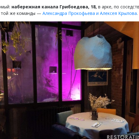
омый:
набережная канала Грибоедова, 18,
в арке, по соседств
 той же команды —
Александра Прокофьева и Алексея Крылова
.