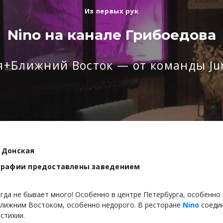
Из первых рук
Nino на канале Грибоедова
+Ближний Восток — от команды Jung
 Донская
графии предоставлены заведением
огда не бывает много! Особенно в центре Петербурга, особенно 
Ближним Востоком, особенно недорого. В ресторане
Nino
соеди
стихии.