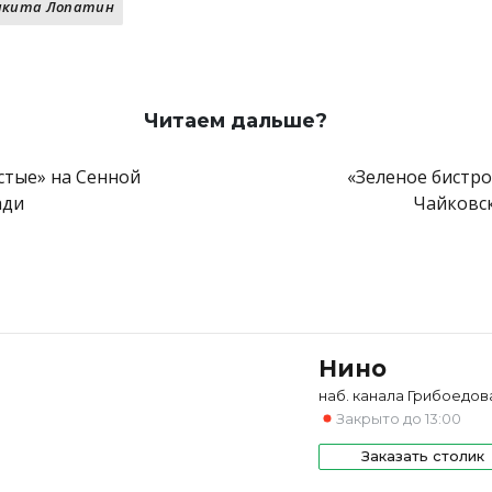
а гриле
икита Лопатин
 с печеным картофелем
из надуги
вая пахлава
Читаем дальше?
стые» на Сенной
«Зеленое бистро
ади
Чайковс
Нино
наб. канала Грибоедова
Закрыто до 13:00
Заказать столик