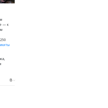
им
е — к
ым
1250
икиты
жа,
м
8
200 ₽
480 ₽
650 ₽
590 ₽