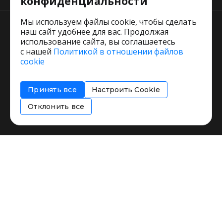
конфиденциальности
Мы используем файлы cookie, чтобы сделать
наш сайт удобнее для вас. Продолжая
использование сайта, вы соглашаетесь
с нашей
Политикой в отношении файлов
Пользовательское соглашение
cookie
Политика обработки персональных данных
Согласие на обработку персональных данных
Принять все
Настроить Cookie
Соглашение об информировании
Политика использования cookies
Отклонить все
Restorating.ru © 1999 - 2026