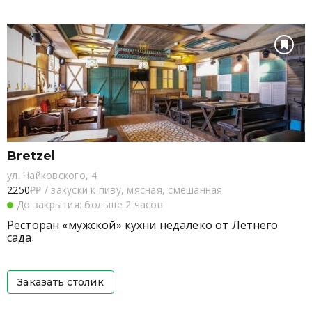
Bretzel
ул. Чайковского, 4
2250
₽₽
/
закуски к пиву, мясная, смешанная
До закрытия: больше 2 часов
Ресторан «мужской» кухни недалеко от Летнего
сада.
Заказать столик