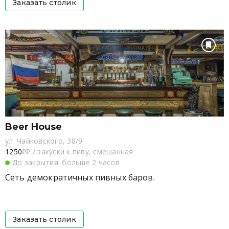
Заказать столик
Beer House
ул. Чайковского, 38/9
1250
₽₽
/
закуски к пиву, смешанная
До закрытия: больше 2 часов
Сеть демократичных пивных баров.
Заказать столик